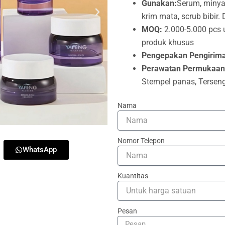
Gunakan:
Serum, minyak
krim mata, scrub bibir. D
MOQ:
2.000-5.000 pcs 
produk khusus
Pengepakan Pengirim
Perawatan Permukaan
Stempel panas, Tersengat
Nama
Nomor Telepon
WhatsApp
Kuantitas
Pesan