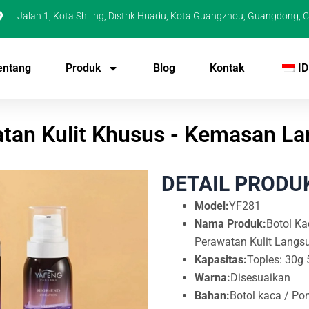
Jalan 1, Kota Shiling, Distrik Huadu, Kota Guangzhou, Guangdong, C
entang
Produk
Blog
Kontak
ID
tan Kulit Khusus - Kemasan La
DETAIL PRODU
Model:
YF281
Nama Produk:
Botol Ka
Perawatan Kulit Langs
Kapasitas:
Toples: 30g
Warna:
Disesuaikan
Bahan:
Botol kaca / Po