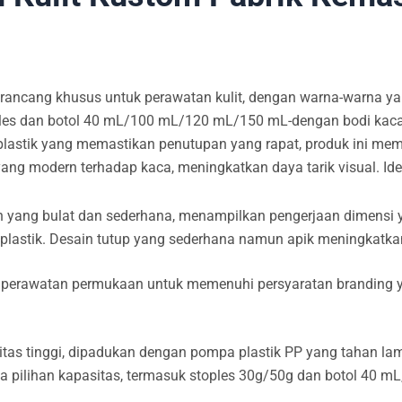
rancang khusus untuk perawatan kulit, dengan warna-warna yan
oples dan botol 40 mL/100 mL/120 mL/150 mL-dengan bodi kac
plastik yang memastikan penutupan yang rapat, produk ini me
ng modern terhadap kaca, meningkatkan daya tarik visual. Ideal
n yang bulat dan sederhana, menampilkan pengerjaan dimensi y
plastik. Desain tutup yang sederhana namun apik meningkatka
erawatan permukaan untuk memenuhi persyaratan branding yan
itas tinggi, dipadukan dengan pompa plastik PP yang tahan lam
pilihan kapasitas, termasuk stoples 30g/50g dan botol 40 mL