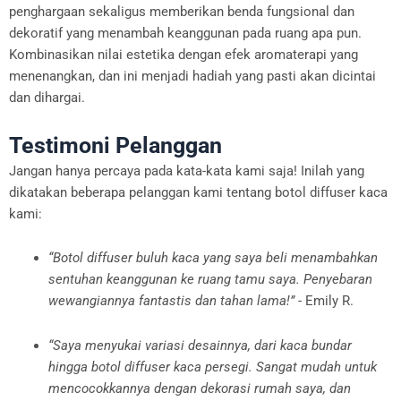
penghargaan sekaligus memberikan benda fungsional dan
dekoratif yang menambah keanggunan pada ruang apa pun.
Kombinasikan nilai estetika dengan efek aromaterapi yang
menenangkan, dan ini menjadi hadiah yang pasti akan dicintai
dan dihargai.
Testimoni Pelanggan
Jangan hanya percaya pada kata-kata kami saja! Inilah yang
dikatakan beberapa pelanggan kami tentang botol diffuser kaca
kami:
“Botol diffuser buluh kaca yang saya beli menambahkan
sentuhan keanggunan ke ruang tamu saya. Penyebaran
wewangiannya fantastis dan tahan lama!”
- Emily R.
“Saya menyukai variasi desainnya, dari kaca bundar
hingga botol diffuser kaca persegi. Sangat mudah untuk
mencocokkannya dengan dekorasi rumah saya, dan