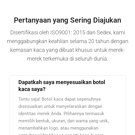
Pertanyaan yang Sering Diajukan
Disertifikasi oleh ISO9001: 2015 dan Sedex, kami
menggabungkan keahlian selama 20 tahun dengan
kemasan kaca yang dibuat khusus untuk merek-
merek terkemuka di seluruh dunia.
Dapatkah saya menyesuaikan botol
kaca saya?
Tentu saja! Botol kaca dapat sepenuhnya
disesuaikan untuk menyelaraskan dengan
identitas merek Anda. Pilihannya termasuk
memilih bentuk, ukuran, dan warna yang unik,
menambahkan logo, atau menggunakan