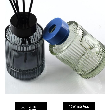
Email
WhatsApp