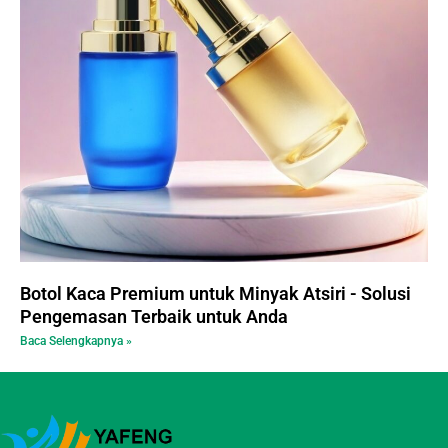
Botol Kaca Premium untuk Minyak Atsiri - Solusi
Pengemasan Terbaik untuk Anda
Baca Selengkapnya »