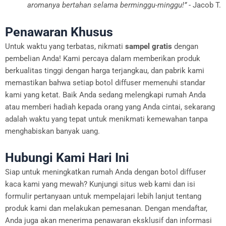
aromanya bertahan selama berminggu-minggu!”
- Jacob T.
Penawaran Khusus
Untuk waktu yang terbatas, nikmati
sampel gratis
dengan
pembelian Anda! Kami percaya dalam memberikan produk
berkualitas tinggi dengan harga terjangkau, dan pabrik kami
memastikan bahwa setiap botol diffuser memenuhi standar
kami yang ketat. Baik Anda sedang melengkapi rumah Anda
atau memberi hadiah kepada orang yang Anda cintai, sekarang
adalah waktu yang tepat untuk menikmati kemewahan tanpa
menghabiskan banyak uang.
Hubungi Kami Hari Ini
Siap untuk meningkatkan rumah Anda dengan botol diffuser
kaca kami yang mewah? Kunjungi situs web kami dan isi
formulir pertanyaan untuk mempelajari lebih lanjut tentang
produk kami dan melakukan pemesanan. Dengan mendaftar,
Anda juga akan menerima penawaran eksklusif dan informasi