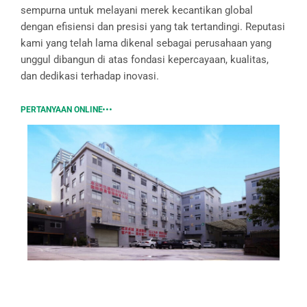
sempurna untuk melayani merek kecantikan global
dengan efisiensi dan presisi yang tak tertandingi. Reputasi
kami yang telah lama dikenal sebagai perusahaan yang
unggul dibangun di atas fondasi kepercayaan, kualitas,
dan dedikasi terhadap inovasi.
PERTANYAAN ONLINE