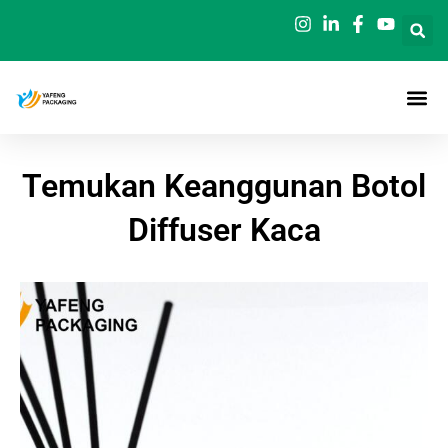
Loncat
ke
konten
Temukan Keanggunan Botol
Diffuser Kaca