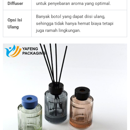
Diffuser
untuk penyebaran aroma yang optimal.
Banyak botol yang dapat diisi ulang,
Opsi Isi
sehingga tidak hanya hemat biaya tetapi
Ulang
juga ramah lingkungan.