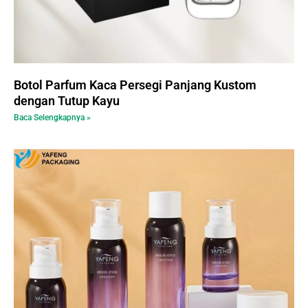
Botol Parfum Kaca Persegi Panjang Kustom
dengan Tutup Kayu
Baca Selengkapnya »