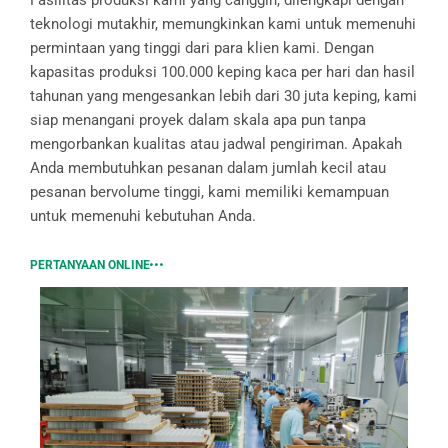
teknologi mutakhir, memungkinkan kami untuk memenuhi
permintaan yang tinggi dari para klien kami. Dengan
kapasitas produksi 100.000 keping kaca per hari dan hasil
tahunan yang mengesankan lebih dari 30 juta keping, kami
siap menangani proyek dalam skala apa pun tanpa
mengorbankan kualitas atau jadwal pengiriman. Apakah
Anda membutuhkan pesanan dalam jumlah kecil atau
pesanan bervolume tinggi, kami memiliki kemampuan
untuk memenuhi kebutuhan Anda.
PERTANYAAN ONLINE