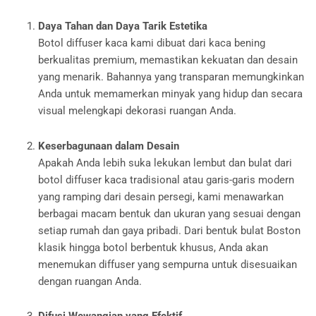
Daya Tahan dan Daya Tarik Estetika
Botol diffuser kaca kami dibuat dari kaca bening
berkualitas premium, memastikan kekuatan dan desain
yang menarik. Bahannya yang transparan memungkinkan
Anda untuk memamerkan minyak yang hidup dan secara
visual melengkapi dekorasi ruangan Anda.
Keserbagunaan dalam Desain
Apakah Anda lebih suka lekukan lembut dan bulat dari
botol diffuser kaca tradisional atau garis-garis modern
yang ramping dari desain persegi, kami menawarkan
berbagai macam bentuk dan ukuran yang sesuai dengan
setiap rumah dan gaya pribadi. Dari bentuk bulat Boston
klasik hingga botol berbentuk khusus, Anda akan
menemukan diffuser yang sempurna untuk disesuaikan
dengan ruangan Anda.