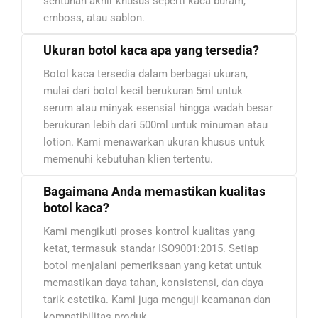
sentuhan akhir khusus seperti kaca buram,
emboss, atau sablon.
Ukuran botol kaca apa yang tersedia?
Botol kaca tersedia dalam berbagai ukuran,
mulai dari botol kecil berukuran 5ml untuk
serum atau minyak esensial hingga wadah besar
berukuran lebih dari 500ml untuk minuman atau
lotion. Kami menawarkan ukuran khusus untuk
memenuhi kebutuhan klien tertentu.
Bagaimana Anda memastikan kualitas
botol kaca?
Kami mengikuti proses kontrol kualitas yang
ketat, termasuk standar ISO9001:2015. Setiap
botol menjalani pemeriksaan yang ketat untuk
memastikan daya tahan, konsistensi, dan daya
tarik estetika. Kami juga menguji keamanan dan
kompatibilitas produk.