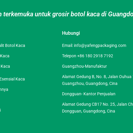
 terkemuka untuk grosir botol kaca di Guangdo
Hubungi
it Botol Kaca
Email:
info@yafengpackaging.com
 Kaca
Telepon +86 180 2918 7192
r Kaca
Guangzhou-Manufaktur
Alamat Gedung B, No. 8, Jalan Ouhua 1,
Esensial Kaca
Guangzhou, Guangdong, Cina
innya
Dongguan- Kantor Penjualan
Alamat Gedung CB17 No. 25, Jalan Ch
i
Dongguan, Guangdong, Cina