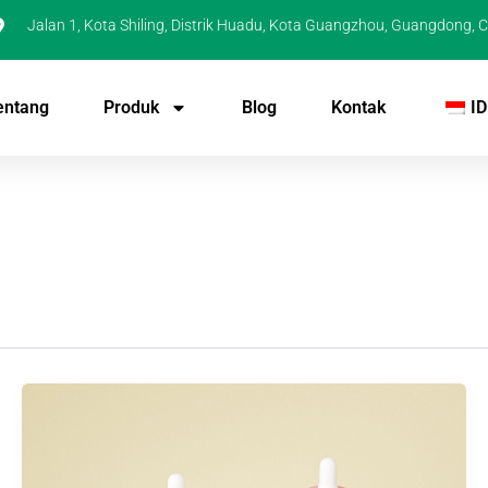
Jalan 1, Kota Shiling, Distrik Huadu, Kota Guangzhou, Guangdong, C
entang
Produk
Blog
Kontak
ID