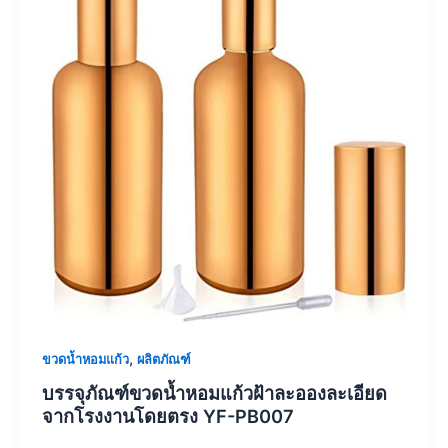
,
ขวดน้ำหอมแก้ว
ผลิตภัณฑ์
บรรจุภัณฑ์ขวดน้ำหอมแก้วฝ้าละอองละเอียด
จากโรงงานโดยตรง YF-PB007