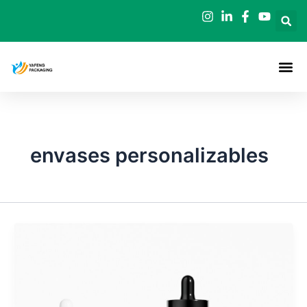
Ir
al
contenido
envases personalizables