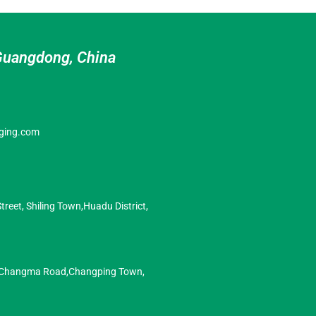
n Guangdong, China
ging.com
Street, Shiling Town,Huadu District,
 8 Changma Road,Changping Town,