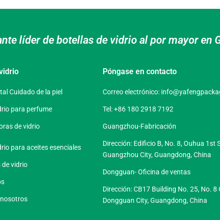
ante líder de botellas de vidrio al por mayor e
vidrio
Póngase en contacto
stal Cuidado de la piel
Correo electrónico:
info@yafengpacka
drio para perfume
Tel: +86 180 2918 7192
oras de vidrio
Guangzhou-Fabricación
Dirección: Edificio B, No. 8, Ouhua 1st 
rio para aceites esenciales
Guangzhou City, Guangdong, China
 de vidrio
Dongguan- Oficina de ventas
os
Dirección: CB17 Building No. 25, No.
 nosotros
Dongguan City, Guangdong, China