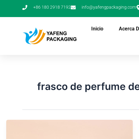
Ir
+86 180 2918 7192
info@yafengpackaging.com
al
contenido
Inicio
Acerca 
frasco de perfume de 