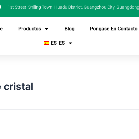
1st Street, Shiling Town, Huadu District, Guangzhou City, Guangdong
De
Productos
Blog
Póngase En Contacto
ES_ES
cristal