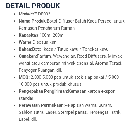
DETAIL PRODUK
Model:
YF-DF003
Nama Produk:
Botol Diffuser Buluh Kaca Persegi untuk
Kemasan Pengharum Rumah
Kapasitas:
100ml 200ml
Warna:
Disesuaikan
Bahan:
Botol kaca / Tutup kayu / Tongkat kayu
Gunakan:
Parfum, Wewangian, Reed Diffusers, Minyak
wangi atau campuran minyak esensial, Aroma Terapi,
Penyegar Ruangan, dll.
MOQ:
2.000-5.000 pcs untuk stok siap pakai / 5.000-
10.000 pcs untuk produk khusus
Pengepakan Pengiriman:
Kemasan karton ekspor
standar
Perawatan Permukaan:
Pelapisan warna, Buram,
Sablon sutra, Laser, Stempel panas, Tersengat listrik,
Label, dll.