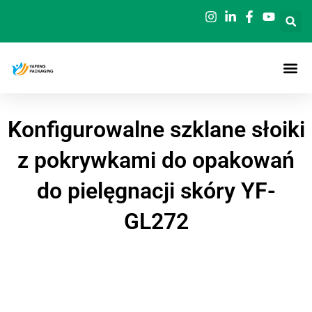
Przejdź
do
treści
Konfigurowalne szklane słoiki
z pokrywkami do opakowań
do pielęgnacji skóry YF-
GL272