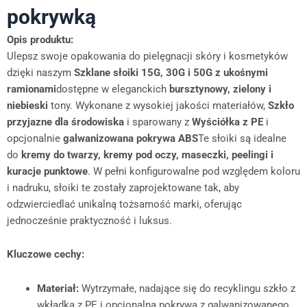
pokrywką
Opis produktu:
Ulepsz swoje opakowania do pielęgnacji skóry i kosmetyków
dzięki naszym
Szklane słoiki 15G, 30G i 50G z ukośnymi
ramionami
dostępne w eleganckich
bursztynowy, zielony i
niebieski
tony. Wykonane z wysokiej jakości materiałów,
Szkło
przyjazne dla środowiska
i sparowany z
Wyściółka z PE
i
opcjonalnie
galwanizowana pokrywa ABS
Te słoiki są idealne
do
kremy do twarzy, kremy pod oczy, maseczki, peelingi i
kuracje punktowe
. W pełni konfigurowalne pod względem koloru
i nadruku, słoiki te zostały zaprojektowane tak, aby
odzwierciedlać unikalną tożsamość marki, oferując
jednocześnie praktyczność i luksus.
Kluczowe cechy:
Materiał:
Wytrzymałe, nadające się do recyklingu szkło z
wkładką z PE i opcjonalną pokrywą z galwanizowanego