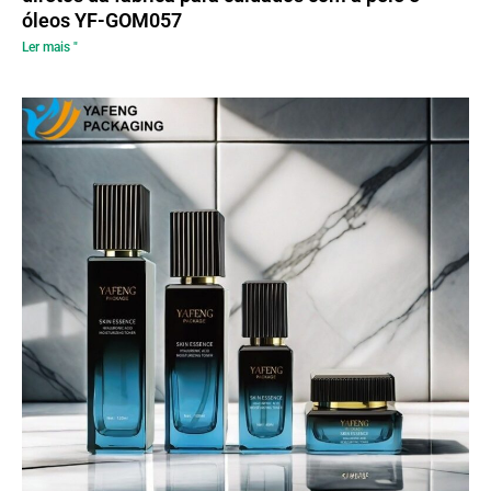
óleos YF-GOM057
Ler mais "