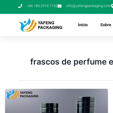
Saltar
+86 180 2918 7192
info@yafengpackaging.com
para
o
conteúdo
Início
Sobre
frascos de perfume e