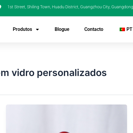
1st Street, Shiling Town, Huadu District, Guangzhou City, Guangdong
Produtos
Blogue
Contacto
PT
m vidro personalizados