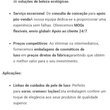
de
soluções de beleza ecológicas
.
Serviço excecional
: De
consulta de conceção
para
apoio
pós-venda
A nossa equipa dedica-se a proporcionar uma
experiência sem falhas. Oferecemos
MOQs
flexíveis
,
envio global
e
Apoio ao cliente 24/7
.
Preços competitivos
: Ao eliminar os intermediários,
fornecemos
embalagens de cosméticos de
luxo
em
preços diretos da fábrica
garantindo que obtém
o melhor valor para o seu investimento.
Aplicações:
Linhas de cuidados de pele de luxo
: Perfeito
para
soros
,
cremes
e
loções
Esta embalagem confere um
toque de elegância aos seus produtos de qualidade
superior.