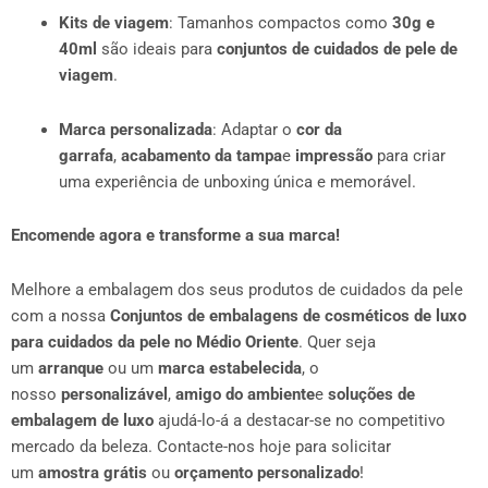
Kits de viagem
: Tamanhos compactos como
30g e
40ml
são ideais para
conjuntos de cuidados de pele de
viagem
.
Marca personalizada
: Adaptar o
cor da
garrafa
,
acabamento da tampa
e
impressão
para criar
uma experiência de unboxing única e memorável.
Encomende agora e transforme a sua marca!
Melhore a embalagem dos seus produtos de cuidados da pele
com a nossa
Conjuntos de embalagens de cosméticos de luxo
para cuidados da pele no Médio Oriente
. Quer seja
um
arranque
ou um
marca estabelecida
, o
nosso
personalizável
,
amigo do ambiente
e
soluções de
embalagem de luxo
ajudá-lo-á a destacar-se no competitivo
mercado da beleza. Contacte-nos hoje para solicitar
um
amostra grátis
ou
orçamento personalizado
!