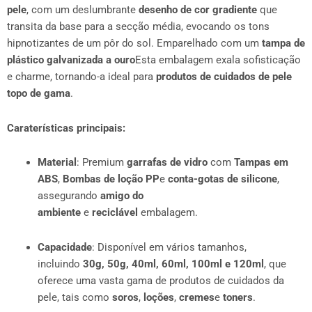
pele
, com um deslumbrante
desenho de cor gradiente
que
transita da base para a secção média, evocando os tons
hipnotizantes de um pôr do sol. Emparelhado com um
tampa de
plástico galvanizada a ouro
Esta embalagem exala sofisticação
e charme, tornando-a ideal para
produtos de cuidados de pele
topo de gama
.
Caraterísticas principais:
Material
: Premium
garrafas de vidro
com
Tampas em
ABS
,
Bombas de loção PP
e
conta-gotas de silicone
,
assegurando
amigo do
ambiente
e
reciclável
embalagem.
Capacidade
: Disponível em vários tamanhos,
incluindo
30g, 50g, 40ml, 60ml, 100ml e 120ml
, que
oferece uma vasta gama de produtos de cuidados da
pele, tais como
soros
,
loções
,
cremes
e
toners
.