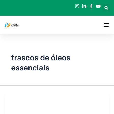
Saltar
para
o
conteúdo
frascos de óleos
essenciais