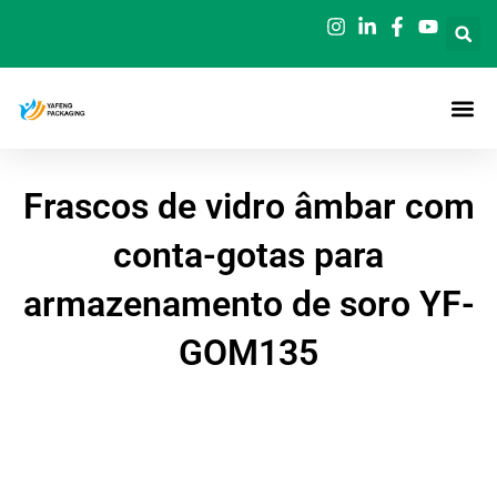
Saltar
para
o
conteúdo
Frascos de vidro âmbar com
conta-gotas para
armazenamento de soro YF-
GOM135