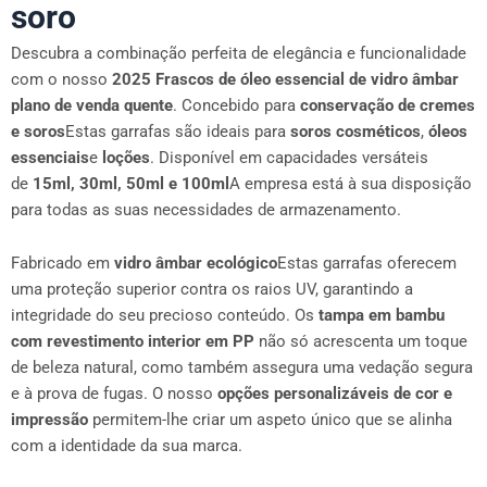
soro
Descubra a combinação perfeita de elegância e funcionalidade
com o nosso
2025 Frascos de óleo essencial de vidro âmbar
plano de venda quente
. Concebido para
conservação de cremes
e soros
Estas garrafas são ideais para
soros cosméticos
,
óleos
essenciais
e
loções
. Disponível em capacidades versáteis
de
15ml, 30ml, 50ml e 100ml
A empresa está à sua disposição
para todas as suas necessidades de armazenamento.
Fabricado em
vidro âmbar ecológico
Estas garrafas oferecem
uma proteção superior contra os raios UV, garantindo a
integridade do seu precioso conteúdo. Os
tampa em bambu
com revestimento interior em PP
não só acrescenta um toque
de beleza natural, como também assegura uma vedação segura
e à prova de fugas. O nosso
opções personalizáveis de cor e
impressão
permitem-lhe criar um aspeto único que se alinha
com a identidade da sua marca.