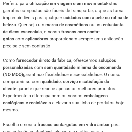
Perfeito para
utilização em viagem e em movimento
Estas
garrafas compactas são fáceis de transportar, o que as torna
imprescindíveis para qualquer
cuidados com a pele ou rotina de
beleza
. Quer seja um
marca de cosméticos
ou um
entusiasta
de óleos essenciais
, o nosso
frascos com conta-
gotas
com
aplicadores
proporcionam sempre uma aplicação
precisa e sem confusão.
Como
fornecedor direto da fábrica
, oferecemos
soluções
personalizadas
com
sem quantidade mínima de encomenda
(NO MOQ)
garantindo flexibilidade e acessibilidade. O nosso
compromisso com
qualidade, serviço e satisfação do
cliente
garante que recebe apenas os melhores produtos.
Experimente a diferença com os nossos
embalagens
ecológicas e recicláveis
e elevar a sua linha de produtos hoje
mesmo.
Escolha o nosso
frascos conta-gotas em vidro âmbar
para
uma solução sustentável, elegante e prática para o