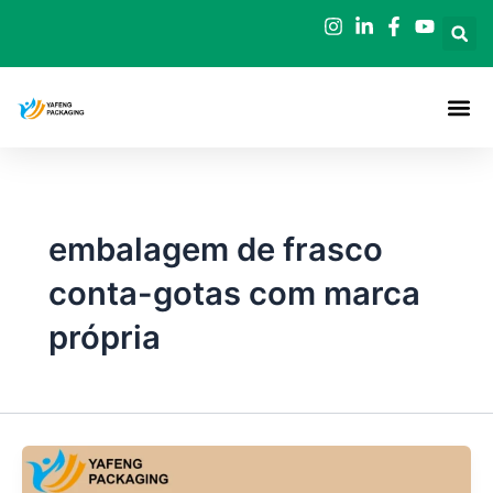
Saltar
para
o
conteúdo
embalagem de frasco
conta-gotas com marca
própria