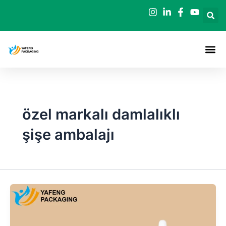
İçeriğe
geç
özel markalı damlalıklı
şişe ambalajı