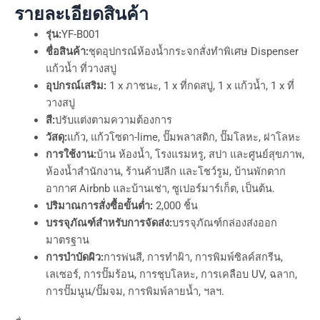
รายละเอียดสินค้า
รุ่น:
YF-B001
ชื่อสินค้า:
ชุดอุปกรณ์ห้องน้ำกระจกสั่งทำพิเศษ Dispenser
แก้วน้ำ ที่วางสบู่
อุปกรณ์เสริม:
1 x ภาชนะ, 1 x ที่กดสบู่, 1 x แก้วน้ำ, 1 x ที่
วางสบู่
สี:
ปรับแต่งตามความต้องการ
วัสดุ:
แก้ว, แก้วโซดา-lime, ปั๊มพลาสติก, ปั๊มโลหะ, ฝาโลหะ
การใช้งาน:
บ้าน ห้องน้ำ, โรงแรมหรู, สปา และศูนย์สุขภาพ,
ห้องน้ำสำนักงาน, ร้านค้าปลีก และโชว์รูม, บ้านพักตาก
อากาศ Airbnb และบ้านเช่า, ซูเปอร์มาร์เก็ต, เป็นต้น.
ปริมาณการสั่งซื้อขั้นต่ำ:
2,000 ชิ้น
บรรจุภัณฑ์สำหรับการจัดส่ง:
บรรจุภัณฑ์กล่องส่งออก
มาตรฐาน
การบำบัดผิว:
การพ่นสี, การทำฝ้า, การพิมพ์ซิลค์สกรีน,
เลเซอร์, การปั๊มร้อน, การชุบโลหะ, การเคลือบ UV, ฉลาก,
การปั๊มนูน/ปั๊มจม, การพิมพ์ลายน้ำ, ฯลฯ.