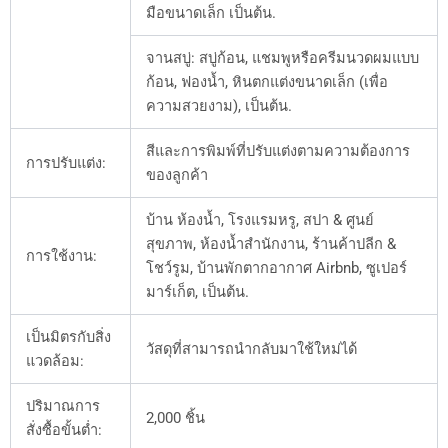
มือขนาดเล็ก เป็นต้น.
จานสบู่: สบู่ก้อน, แชมพูหรือครีมนวดผมแบบ
ก้อน, ฟองน้ำ, หินตกแต่งขนาดเล็ก (เพื่อ
ความสวยงาม), เป็นต้น.
สีและการพิมพ์ที่ปรับแต่งตามความต้องการ
การปรับแต่ง:
ของลูกค้า
บ้าน ห้องน้ำ, โรงแรมหรู, สปา & ศูนย์
สุขภาพ, ห้องน้ำสำนักงาน, ร้านค้าปลีก &
การใช้งาน:
โชว์รูม, บ้านพักตากอากาศ Airbnb, ซูเปอร์
มาร์เก็ต, เป็นต้น.
เป็นมิตรกับสิ่ง
วัสดุที่สามารถนำกลับมาใช้ใหม่ได้
แวดล้อม:
ปริมาณการ
2,000 ชิ้น
สั่งซื้อขั้นต่ำ: