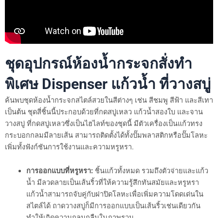
ชุดอุปกรณ์ห้องน้ำกระจกสั่งทำ
พิเศษ Dispenser แก้วน้ำ ที่วางสบู่
ค้นพบชุดห้องน้ำกระจกสไตล์สวยในสีต่างๆ เช่น สีชมพู สีฟ้า และสีเทา
เป็นต้น ชุดสี่ชิ้นนี้ประกอบด้วยที่กดสบู่เหลว แก้วน้ำสองใบ และจาน
วางสบู่ ที่กดสบู่เหลวซึ่งเป็นไฮไลท์ของชุดนี้ มีตัวเครื่องเป็นแก้วทรง
กระบอกกลมมีลายเส้น สามารถติดตั้งได้ทั้งปั๊มพลาสติกหรือปั๊มโลหะ
เพิ่มทั้งฟังก์ชันการใช้งานและความหรูหรา.
การออกแบบที่หรูหรา:
ชิ้นแก้วทั้งหมด รวมถึงตัวจ่ายและแก้ว
น้ำ มีลวดลายเป็นเส้นริ้วที่ให้ความรู้สึกทันสมัยและหรูหรา
แก้วน้ำสามารถจับคู่กับฝาปิดโลหะเพื่อเพิ่มความโดดเด่นใน
สไตล์ได้ ถาดวางสบู่ก็มีการออกแบบเป็นเส้นริ้วเช่นเดียวกัน
ทำให้เกิดความกลมกลืนในภาพรวม.