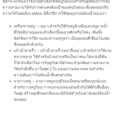
ชุดกระจกของเราจึงเป็นตัวเลือกที่สมบูรณ์แบบสำหรับผู้ที่ต้องการเพิ่ม
ความสวยงามให้กับการตกแต่งห้องน้ำของตนในขณะที่แสดงออกถึง
ความใส่ใจต่อสิ่งแวดล้อม นี่คือวิธีการใช้ชุดอุปกรณ์ห้องน้ำของเรา:
เครื่องจ่ายสบู่ – เหมาะสำหรับใช้กับสบู่ล้างมือและสบู่อาบน้ำ
ดีไซน์มีลายนูนและตัวเลือกปั๊มพลาสติกหรือโลหะ เพิ่มทั้ง
ฟังก์ชันการใช้งานและความหรูหรา เป็นจุดเด่นที่เชื่อมโยงชุด
ทั้งหมดเข้าด้วยกัน.
แก้วน้ำลายริ้ว – แก้วน้ำลายริ้วเหล่านี้เหมาะสำหรับการใช้งาน
หลากหลาย ใช้สำหรับบ้วนปากหรือเป็นภาชนะใส่แปรงสีฟัน
ก็ได้ ตัวเลือกในการจับคู่กับฝาปิดโลหะช่วยเพิ่มความสวยงาม
ให้แก้วยิ่งขึ้น มาในชุด 2 ใบ มอบความหลากหลายสำหรับ
ความต้องการในห้องน้ำที่แตกต่างกัน.
จานวางสบู่ – จานวางสบู่แบบมีร่องเป็นขนาดที่สมบูรณ์แบบ
สำหรับวางสบู่ก้อน การออกแบบของมันเข้ากันได้ดีกับชิ้นอื่นๆ
ในชุด สร้างลุคที่กลมกลืนและมีสไตล์สำหรับเคาน์เตอร์ห้องน้ำ
ของคุณ.