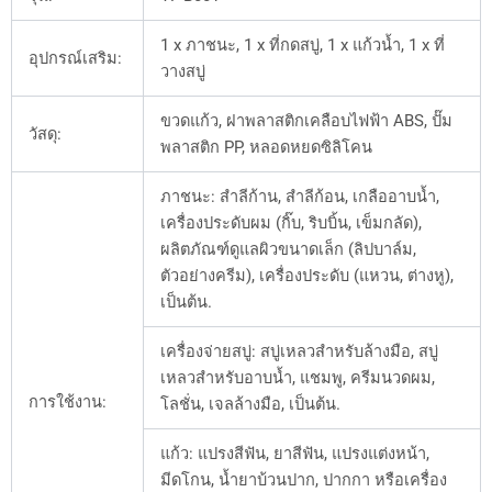
1 x ภาชนะ, 1 x ที่กดสบู่, 1 x แก้วน้ำ, 1 x ที่
อุปกรณ์เสริม:
วางสบู่
ขวดแก้ว, ฝาพลาสติกเคลือบไฟฟ้า ABS, ปั๊ม
วัสดุ:
พลาสติก PP, หลอดหยดซิลิโคน
ภาชนะ: สำลีก้าน, สำลีก้อน, เกลืออาบน้ำ,
เครื่องประดับผม (กิ๊บ, ริบบิ้น, เข็มกลัด),
ผลิตภัณฑ์ดูแลผิวขนาดเล็ก (ลิปบาล์ม,
ตัวอย่างครีม), เครื่องประดับ (แหวน, ต่างหู),
เป็นต้น.
เครื่องจ่ายสบู่: สบู่เหลวสำหรับล้างมือ, สบู่
เหลวสำหรับอาบน้ำ, แชมพู, ครีมนวดผม,
การใช้งาน:
โลชั่น, เจลล้างมือ, เป็นต้น.
แก้ว: แปรงสีฟัน, ยาสีฟัน, แปรงแต่งหน้า,
มีดโกน, น้ำยาบ้วนปาก, ปากกา หรือเครื่อง