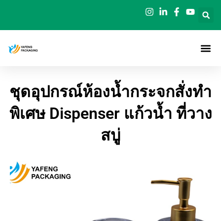
ข้าม
ไป
ยัง
เนื้อหา
ชุดอุปกรณ์ห้องน้ำกระจกสั่งทำ
พิเศษ Dispenser แก้วน้ำ ที่วาง
สบู่