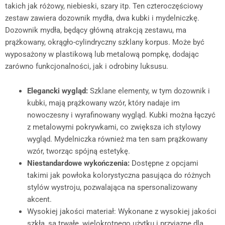
takich jak różowy, niebieski, szary itp. Ten czteroczęściowy
zestaw zawiera dozownik mydła, dwa kubki i mydelniczkę.
Dozownik mydła, będący główną atrakcją zestawu, ma
prążkowany, okrągło-cylindryczny szklany korpus. Może być
wyposażony w plastikową lub metalową pompkę, dodając
zarówno funkcjonalności, jak i odrobiny luksusu.
Elegancki wygląd:
Szklane elementy, w tym dozownik i
kubki, mają prążkowany wzór, który nadaje im
nowoczesny i wyrafinowany wygląd. Kubki można łączyć
z metalowymi pokrywkami, co zwiększa ich stylowy
wygląd. Mydelniczka również ma ten sam prążkowany
wzór, tworząc spójną estetykę.
Niestandardowe wykończenia:
Dostępne z opcjami
takimi jak powłoka kolorystyczna pasująca do różnych
stylów wystroju, pozwalająca na spersonalizowany
akcent.
Wysokiej jakości materiał: Wykonane z wysokiej jakości
szkła, są trwałe, wielokrotnego użytku i przyjazne dla