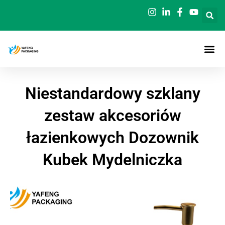
Przejdź
do
treści
Niestandardowy szklany
zestaw akcesoriów
łazienkowych Dozownik
Kubek Mydelniczka