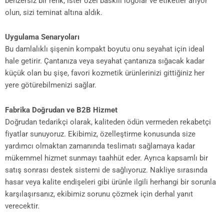
benzersiz bir renk, ister özel baskılı logolar ve etiketler arıyor
olun, sizi teminat altına aldık.
Uygulama Senaryoları
Bu damlalıklı şişenin kompakt boyutu onu seyahat için ideal
hale getirir. Çantanıza veya seyahat çantanıza sığacak kadar
küçük olan bu şişe, favori kozmetik ürünlerinizi gittiğiniz her
yere götürebilmenizi sağlar.
Fabrika Doğrudan ve B2B Hizmet
Doğrudan tedarikçi olarak, kaliteden ödün vermeden rekabetçi
fiyatlar sunuyoruz. Ekibimiz, özelleştirme konusunda size
yardımcı olmaktan zamanında teslimatı sağlamaya kadar
mükemmel hizmet sunmayı taahhüt eder. Ayrıca kapsamlı bir
satış sonrası destek sistemi de sağlıyoruz. Nakliye sırasında
hasar veya kalite endişeleri gibi ürünle ilgili herhangi bir sorunla
karşılaşırsanız, ekibimiz sorunu çözmek için derhal yanıt
verecektir.