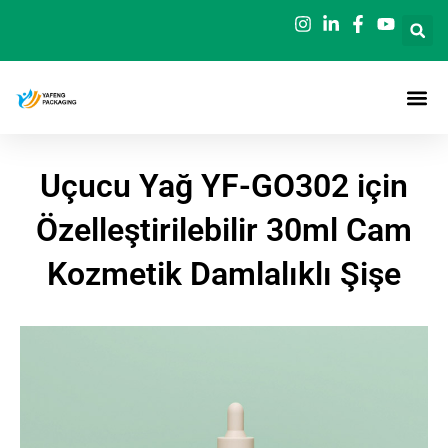
İçeriğe
geç
Uçucu Yağ YF-GO302 için
Özelleştirilebilir 30ml Cam
Kozmetik Damlalıklı Şişe