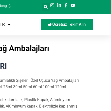
dong, Çin
TR
Ücretsiz Teklif Alın
ağ Ambalajları
RI
lalıklı Şişeler | Özel Uçucu Yağ Ambalajları
l 25ml 30ml 50ml 60ml 100ml 120ml
astik damlalık, Plastik Kapak, Alüminyum
lık, Alüminyum kapak, Elektrolizle kaplanmış