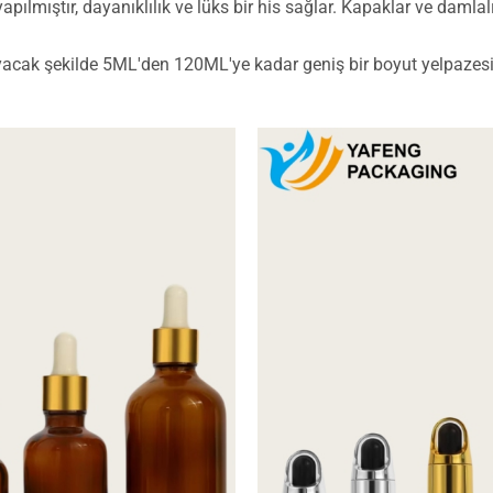
pılmıştır, dayanıklılık ve lüks bir his sağlar. Kapaklar ve damlalı
uyacak şekilde 5ML'den 120ML'ye kadar geniş bir boyut yelpazes