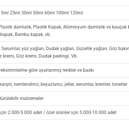
15ml 25ml 30ml 50ml 60ml 100ml 120ml
Plastik damlalık, Plastik Kapak, Alüminyum damlalık ve kauçuk b
kapak, Bambu kapak, vb.
Serumlar, yüz yağları, Dudak yağları, Güzellik yağları, Göz bakım 
z kremi, Göz kremi, Dudak peelingi. Vb.
reksinimlerine göre uyarlanmış renkler ve baskı
rşıtı, nemlendirici, beyazlatıcı, jeller, serumlar, kremler, tonerler
türülebilir malzemeler
için 2.000-5.000 adet / özel ürünler için 5.000-10.000 adet