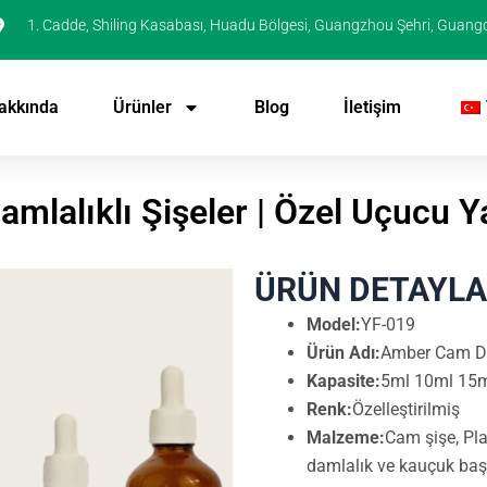
1. Cadde, Shiling Kasabası, Huadu Bölgesi, Guangzhou Şehri, Guang
akkında
Ürünler
Blog
İletişim
lalıklı Şişeler | Özel Uçucu Y
ÜRÜN DETAYLA
Model:
YF-019
Ürün Adı:
Amber Cam Dam
Kapasite:
5ml 10ml 15m
Renk:
Özelleştirilmiş
Malzeme:
Cam şişe, Pl
damlalık ve kauçuk baş