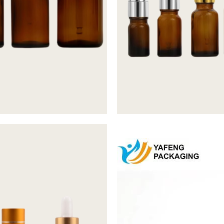
Video
oynatıcı