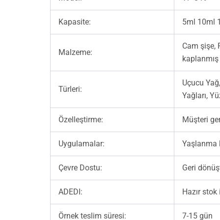
Kapasite:
5ml 10ml 
Cam şişe, 
Malzeme:
kaplanmış 
Uçucu Yağ, 
Türleri:
Yağları, Yü
Özelleştirme:
Müşteri ge
Uygulamalar:
Yaşlanma ka
Çevre Dostu:
Geri dönüş
ADEDI:
Hazır stok 
Örnek teslim süresi:
7-15 gün