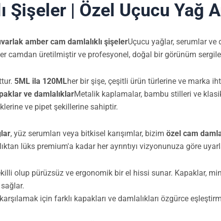
 Şişeler | Özel Uçucu Yağ A
varlak amber cam damlalıklı şişeler
Uçucu yağlar, serumlar ve
er camdan üretilmiştir ve profesyonel, doğal bir görünüm serg
ttur.
5ML ila 120ML
her bir şişe, çeşitli ürün türlerine ve marka 
paklar ve damlalıklar
Metalik kaplamalar, bambu stilleri ve klasi
rine ve pipet şekillerine sahiptir.
lar
, yüz serumları veya bitkisel karışımlar, bizim
özel cam damlal
klıktan lüks premium'a kadar her ayrıntıyı vizyonunuza göre uyarl
killi olup pürüzsüz ve ergonomik bir el hissi sunar. Kapaklar, mi
 sağlar.
karşılamak için farklı kapakları ve damlalıkları özgürce eşleştir