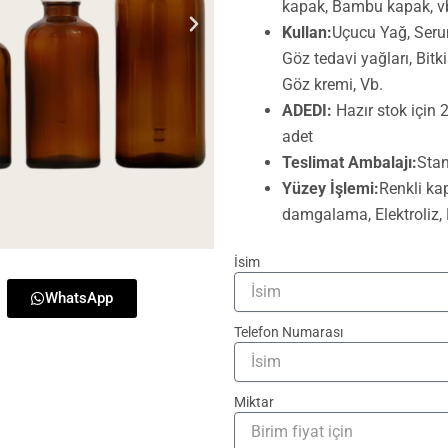
kapak, Bambu kapak, v
Kullan:
Uçucu Yağ, Serum
Göz tedavi yağları, Bitk
Göz kremi, Vb.
ADEDI:
Hazır stok için 
adet
Teslimat Ambalajı:
Stan
Yüzey İşlemi:
Renkli kap
damgalama, Elektroliz, E
İsim
WhatsApp
Telefon Numarası
Miktar