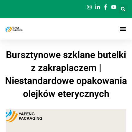
Przejdź
do
treści
Bursztynowe szklane butelki
z zakraplaczem |
Niestandardowe opakowania
olejków eterycznych