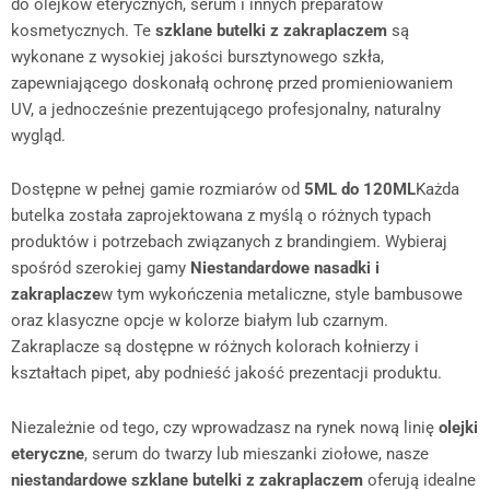
do olejków eterycznych, serum i innych preparatów
kosmetycznych. Te
szklane butelki z zakraplaczem
są
wykonane z wysokiej jakości bursztynowego szkła,
zapewniającego doskonałą ochronę przed promieniowaniem
UV, a jednocześnie prezentującego profesjonalny, naturalny
wygląd.
Dostępne w pełnej gamie rozmiarów od
5ML do 120ML
Każda
butelka została zaprojektowana z myślą o różnych typach
produktów i potrzebach związanych z brandingiem. Wybieraj
spośród szerokiej gamy
Niestandardowe nasadki i
zakraplacze
w tym wykończenia metaliczne, style bambusowe
oraz klasyczne opcje w kolorze białym lub czarnym.
Zakraplacze są dostępne w różnych kolorach kołnierzy i
kształtach pipet, aby podnieść jakość prezentacji produktu.
Niezależnie od tego, czy wprowadzasz na rynek nową linię
olejki
eteryczne
, serum do twarzy lub mieszanki ziołowe, nasze
niestandardowe szklane butelki z zakraplaczem
oferują idealne