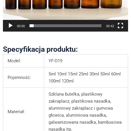
00:00
00:42
Specyfikacja produktu:
Model:
YF-O19
5ml 10ml 15ml 25ml 30ml 50ml 60ml
Pojemność:
100ml 120ml
Szklana butelka, plastikowy
zakraplacz, plastikowa nasadka,
aluminiowy zakraplacz i gumowa
Materiał:
głowica, aluminiowa nasadka,
galwanizowana nasadka, bambusowa
nasadka itp.