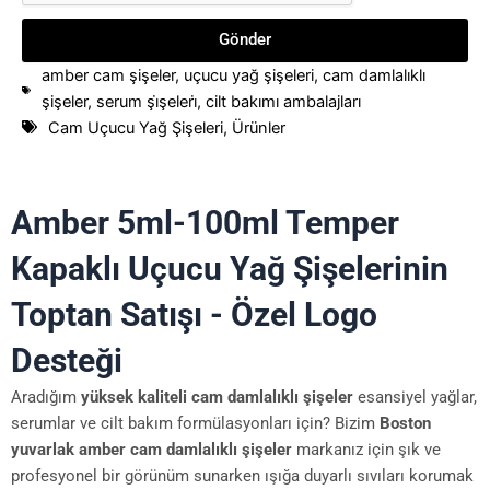
Gönder
amber cam şişeler
,
uçucu yağ şişeleri
,
cam damlalıklı
şişeler
,
serum şi̇şeleri̇
,
cilt bakımı ambalajları
Cam Uçucu Yağ Şişeleri
,
Ürünler
Amber 5ml-100ml Temper
Kapaklı Uçucu Yağ Şişelerinin
Toptan Satışı - Özel Logo
Desteği
Aradığım
yüksek kaliteli cam damlalıklı şişeler
esansiyel yağlar,
serumlar ve cilt bakım formülasyonları için? Bizim
Boston
yuvarlak amber cam damlalıklı şişeler
markanız için şık ve
profesyonel bir görünüm sunarken ışığa duyarlı sıvıları korumak