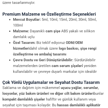
üzere tasarlanmıştır.
Premium Malzeme ve Özelleştirme Seçenekleri
Mevcut Boyutlar:
5ml, 10ml, 15ml, 20ml, 30ml, 50ml,
100ml
Malzeme:
Dayanıklı
cam şişe
ABS yakalı ve silikon
damlalık uçlu
Özel Tasarım:
Biz teklif ediyoruz
ODM/OEM
hizmetleri
dahil olmak üzere
logo baskısı, şişe rengi
özelleştirme ve ambalaj tasarımı
Çevre Dostu ve Geri Dönüştürülebilir:
Sürdürülebilir
malzemelerden üretilen
cam serum şi̇şeleri̇
yeniden
kullanılabilir ve çevreye duyarlı markalar için idealdir
Çok Yönlü Uygulamalar ve Seyahat Dostu Tasarım
Saklama ve dağıtım için mükemmel
uçucu yağlar, serumlar,
losyonlar, yüz bakım ürünleri ve diğer cilt bakım ürünleri
bunlar
kompakt damlalıklı şişeler
hafiftir ve günlük kullanım veya
seyahat için taşıması kolaydır. Bu
hassas damlalıklı aplikatör