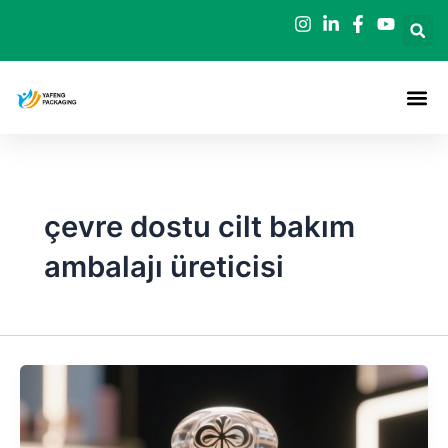
İçeriğe
geç
çevre dostu cilt bakım
ambalajı üreticisi