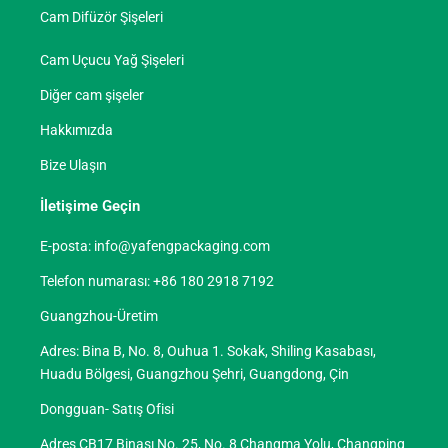
Cam Difüzör Şişeleri
Cam Uçucu Yağ Şişeleri
Diğer cam şişeler
Hakkımızda
Bize Ulaşın
İletişime Geçin
E-posta:
info@yafengpackaging.com
Telefon numarası: +86 180 2918 7192
Guangzhou-Üretim
Adres: Bina B, No. 8, Ouhua 1. Sokak, Shiling Kasabası,
Huadu Bölgesi, Guangzhou Şehri, Guangdong, Çin
Dongguan- Satış Ofisi
Adres CB17 Binası No. 25, No. 8 Changma Yolu, Changping