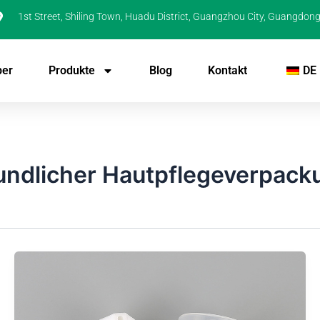
1st Street, Shiling Town, Huadu District, Guangzhou City, Guangdong
ber
Produkte
Blog
Kontakt
DE
eundlicher Hautpflegeverpac