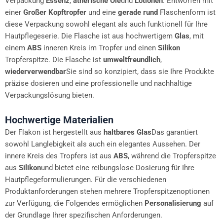
Verpackung
Essenz
,
ätherische Öle
und
Lotionen
. Entworfen mit
einer
Großer Kopftropfer
und eine
gerade rund
Flaschenform ist
diese Verpackung sowohl elegant als auch funktionell für Ihre
Hautpflegeserie. Die Flasche ist aus hochwertigem
Glas
, mit
einem
ABS
inneren Kreis im Tropfer und einen
Silikon
Tropferspitze. Die Flasche ist
umweltfreundlich
,
wiederverwendbar
Sie sind so konzipiert, dass sie Ihre Produkte
präzise dosieren und eine professionelle und nachhaltige
Verpackungslösung bieten.
Hochwertige Materialien
Der Flakon ist hergestellt aus
haltbares Glas
Das garantiert
sowohl Langlebigkeit als auch ein elegantes Aussehen. Der
innere Kreis des Tropfers ist aus
ABS
, während die Tropferspitze
aus
Silikon
und bietet eine reibungslose Dosierung für Ihre
Hautpflegeformulierungen. Für die verschiedenen
Produktanforderungen stehen mehrere Tropferspitzenoptionen
zur Verfügung, die Folgendes ermöglichen
Personalisierung
auf
der Grundlage Ihrer spezifischen Anforderungen.