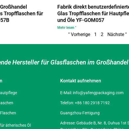
t Großhandel
Fabrik direkt benutzerdefiniert
s Tropfflaschen für
Glas Tropfflaschen für Hautpfl
057B
und Öle YF-GOM057
Mehr lesen "
" Vorherige
1
2
Nächste "
ende Hersteller für Glasflaschen im Großhande
en
Kontakt aufnehmen
autpflege
E-Mail:
info@yafengpackaging.com
laschen
Telefon: +86 180 2918 7192
-Flaschen
Guangzhou-Fertigung
Adresse: Gebäude B, Nr. 8, Ouhua 1st St
für ätherisches Öl