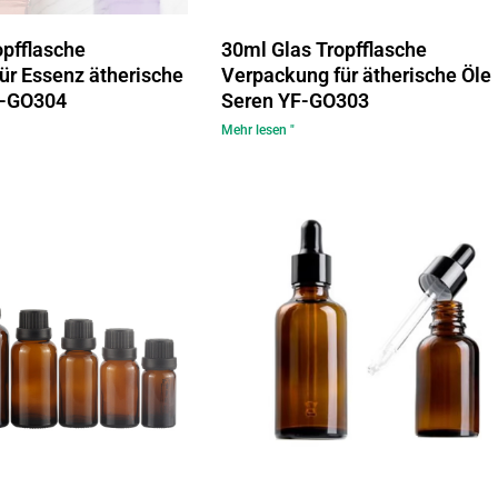
opfflasche
30ml Glas Tropfflasche
ür Essenz ätherische
Verpackung für ätherische Öle
F-GO304
Seren YF-GO303
Mehr lesen "