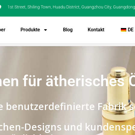
1st Street, Shiling Town, Huadu District, Guangzhou City, Guangdong
ber
Produkte
Blog
Kontakt
DE
en für ätherisches 
 benutzerdefinierte Fabrik s
aschen-Designs und kundenspe