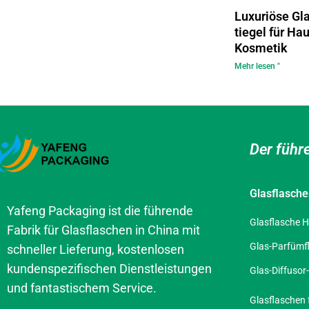
Luxuriöse Gl
tiegel für Ha
Kosmetik
Mehr lesen "
Der führ
Glasflasch
Yafeng Packaging ist die führende
Glasflasche H
Fabrik für Glasflaschen in China mit
Glas-Parfümf
schneller Lieferung, kostenlosen
kundenspezifischen Dienstleistungen
Glas-Diffusor
und fantastischem Service.
Glasflaschen 