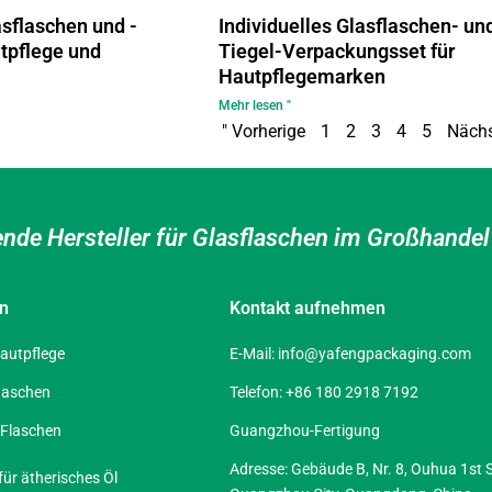
asflaschen und -
Individuelles Glasflaschen- un
utpflege und
Tiegel-Verpackungsset für
Hautpflegemarken
Mehr lesen "
" Vorherige
1
2
3
4
5
Nächs
ende Hersteller für Glasflaschen im Großhande
en
Kontakt aufnehmen
autpflege
E-Mail:
info@yafengpackaging.com
laschen
Telefon: +86 180 2918 7192
-Flaschen
Guangzhou-Fertigung
Adresse: Gebäude B, Nr. 8, Ouhua 1st St
für ätherisches Öl