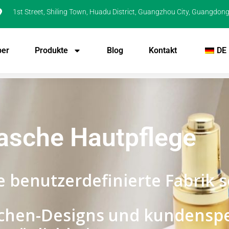
1st Street, Shiling Town, Huadu District, Guangzhou City, Guangdong
ber
Produkte
Blog
Kontakt
DE
lasche Hautpflege
 benutzerdefinierte Fabrik s
aschen-Designs und kundenspe