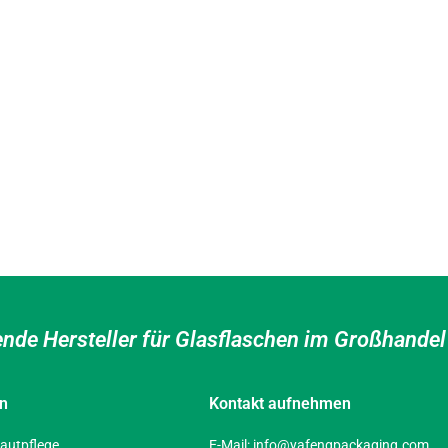
ende Hersteller für Glasflaschen im Großhande
en
Kontakt aufnehmen
autpflege
E-Mail:
info@yafengpackaging.com