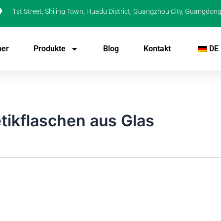
1st Street, Shiling Town, Huadu District, Guangzhou City, Guangdong
ber
Produkte
Blog
Kontakt
DE
tikflaschen aus Glas