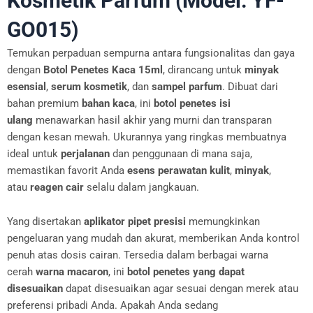
Kosmetik Parfum (Model: YF-
GO015)
Temukan perpaduan sempurna antara fungsionalitas dan gaya
dengan
Botol Penetes Kaca 15ml
, dirancang untuk
minyak
esensial
,
serum kosmetik
, dan
sampel parfum
. Dibuat dari
bahan premium
bahan kaca
, ini
botol penetes isi
ulang
menawarkan hasil akhir yang murni dan transparan
dengan kesan mewah. Ukurannya yang ringkas membuatnya
ideal untuk
perjalanan
dan penggunaan di mana saja,
memastikan favorit Anda
esens perawatan kulit
,
minyak
,
atau
reagen cair
selalu dalam jangkauan.
Yang disertakan
aplikator pipet presisi
memungkinkan
pengeluaran yang mudah dan akurat, memberikan Anda kontrol
penuh atas dosis cairan. Tersedia dalam berbagai warna
cerah
warna macaron
, ini
botol penetes yang dapat
disesuaikan
dapat disesuaikan agar sesuai dengan merek atau
preferensi pribadi Anda. Apakah Anda sedang