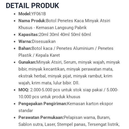
DETAIL PRODUK
Model:
YF061B
Nama Produk:
Botol Penetes Kaca Minyak Atsiri
Khusus - Kemasan Langsung Pabrik
Kapasitas:
20ml 30ml 40ml 50ml 60ml
Warna:
Disesuaikan
Bahan:
Botol kaca / Penetes Aluminium / Penetes
Plastik / Kepala Karet
Gunakan:
Minyak Atsiri, Serum, minyak wajah, minyak
bibir, minyak kecantikan, minyak perawatan mata,
ekstrak herbal, minyak pijat, minyak rambut, krim
wajah, krim mata, lulur bibir. Dll.
MOQ:
2.000-5.000 pcs untuk stok siap pakai / 5.000-
10.000 pcs untuk produk khusus
Pengepakan Pengiriman:
Kemasan karton ekspor
standar
Perawatan Permukaan:
Pelapisan warna, Buram,
Sablon sutra, Laser, Stempel panas, Tersengat listrik,