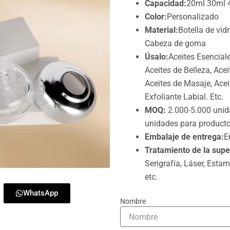
Capacidad:
20ml 30ml 
Color:
Personalizado
Material:
Botella de vid
Cabeza de goma
Úsalo:
Aceites Esenciale
Aceites de Belleza, Ace
Aceites de Masaje, Acei
Exfoliante Labial. Etc.
MOQ:
2.000-5.000 unid
unidades para product
Embalaje de entrega:
E
Tratamiento de la super
Serigrafía, Láser, Estam
etc.
WhatsApp
Nombre