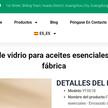
1st Street, Shiling Town, Huadu District, Guangzhou City, Guangdong
De
Productos
Blog
Póngase En Contacto
ES_ES
 vidrio para aceites esenciale
fábrica
DETALLES DEL
Modelo:
YF061B
Nombre del producto:
F
esenciales - Envasado d