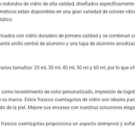
s redondos de vidrio de alta calidad, diseñados específicamente
osméticos están disponibles en una gran variedad de colores vib
tálico.
bricados con vidrio duradero de primera calidad y se combinan 
ante anillo central de aluminio y una tapa de aluminio anodiza
arios tamaños: 20 ml, 30 ml, 40 ml, 50 ml y 60 ml, por lo que o
como revestimiento de color personalizado, impresión de logotip
e su marca. Estos frascos cuentagotas de vidrio son ideales para
o de la piel. Mejore sus envases con nuestras soluciones elega
s frascos cuentagotas proporciona un aspecto atemporal y sofi