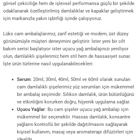
görsel çekiciliğe hem de işlevsel performansa güçlü bir şekilde
odaklanarak özelleştirilmiş damlalıklar ve kapaklar geliştirmek
için markanızla yakın işbirliği içinde çalışıyoruz.
Lüks cam ambalajlarımız, zarif estetiği ve modern, üst düzey
görünümüyle müşteri deneyimini geliştirir. İster yeni bir cilt
bakım serisi başlatıyor ister uçucu yağ ambalajınızı yeniliyor
olun, damlalıklı şişelerimiz hem stil hem de hassasiyet sunar.
İşte ürün türlerine nasıl uygulanabilecekleri:
Serum
: 20ml, 30ml, 40ml, 50ml ve 60ml olarak sunulan
cam damlalıklı şişelerimiz yüz serumları için mükemmel
bir ambalaj seçimidir. Silikon damlalık, ürün bütünlüğünü
ve etkinliğini korurken doğru, hijyenik uygulama sağlar.
Uçucu Yağlar
: Bu cam şişeler uçucu yağ ambalajı için
mükemmel bir seçenektir. Hassas damlalık, konsantre
yağların kontrollü bir şekilde dağıtılmasını sağlayarak
kişisel kullanım, masaj veya aromaterapi difüzörleri için
idealdir.