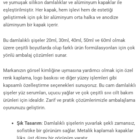
ve yumuşak silikon damlalıklar ve alüminyum kapaklar ile
eşleştirilmiştir. Her kapak, hem işlevi hem de estetiği
geliştirmek için şık bir alüminyum orta halka ve anodize
alüminyum bir kapak içerir.
Bu damlalıklı şişeler 20ml, 30ml, 40ml, 50ml ve 60ml olmak
üzere çeşitli boyutlarda olup farklı ürün formülasyonları için çok
yönlü ambalaj çözümleri sunar.
Markanızın görsel kimliğine uymasına yardımcı olmak için özel
renk kaplama, logo baskısı ve diğer yüzey işlemleri gibi
kapsamlı özelleştirme seçenekleri sunuyoruz. Bu cam damlalıklı
şişeler yüz serumları, uçucu yağlar ve çok çeşitli sıvı cilt bakım
ürünleri için idealdir. Zarif ve pratik çözümlerimizle ambalajlama
oyununuzu geliştirin.
Şık Tasarım
: Damlalıklı şişelerin yuvarlak şekli zamansız,
sofistike bir görünüm sağlar. Metalik kaplamalı kapaklar
lüks, üst düzey bir görünüm yaratır.