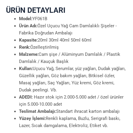
ÜRÜN DETAYLARI
Model:
YF061B
Ürün Adı:
Özel Uçucu Yağ Cam Damlalıklı Şişeler -
Fabrika Doğrudan Ambalajı
Kapasite:
20ml 30ml 40ml 50ml 60ml
Renk:
Özelleştirilmiş
Malzeme:
Cam şişe / Alüminyum Damlalık / Plastik
Damlalık / Kauçuk Başlık
Kullan:
Uçucu Yağ, Serumlar, yüz yağları, Dudak yağları,
Güzellik yağları, Göz bakım yağları, Bitkisel özler,
Masaj yağları, Saç Yağları, Yüz kremi, Göz kremi,
Dudak peelingi. Vb.
ADEDI:
Hazır stok için 2.000-5.000 adet / özel ürünler
için 5.000-10.000 adet
Teslimat Ambalajı:
Standart ihracat karton ambalajı
Yüzey İşlemi:
Renkli kaplama, Buzlu, Serigrafi baskı,
Lazer, Sıcak damgalama, Elektroliz, Etiket vb.