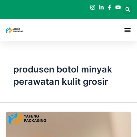
Loncat
ke
konten
produsen botol minyak
perawatan kulit grosir