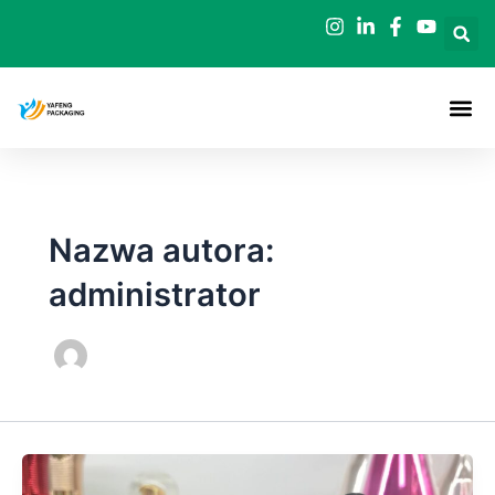
Przejdź
Paginacja
do
postów
treści
Nazwa autora:
administrator