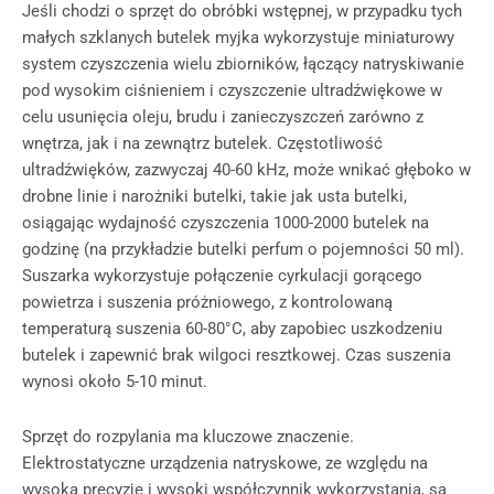
Jeśli chodzi o sprzęt do obróbki wstępnej, w przypadku tych
małych szklanych butelek myjka wykorzystuje miniaturowy
system czyszczenia wielu zbiorników, łączący natryskiwanie
pod wysokim ciśnieniem i czyszczenie ultradźwiękowe w
celu usunięcia oleju, brudu i zanieczyszczeń zarówno z
wnętrza, jak i na zewnątrz butelek. Częstotliwość
ultradźwięków, zazwyczaj 40-60 kHz, może wnikać głęboko w
drobne linie i narożniki butelki, takie jak usta butelki,
osiągając wydajność czyszczenia 1000-2000 butelek na
godzinę (na przykładzie butelki perfum o pojemności 50 ml).
Suszarka wykorzystuje połączenie cyrkulacji gorącego
powietrza i suszenia próżniowego, z kontrolowaną
temperaturą suszenia 60-80°C, aby zapobiec uszkodzeniu
butelek i zapewnić brak wilgoci resztkowej. Czas suszenia
wynosi około 5-10 minut.
Sprzęt do rozpylania ma kluczowe znaczenie.
Elektrostatyczne urządzenia natryskowe, ze względu na
wysoką precyzję i wysoki współczynnik wykorzystania, są