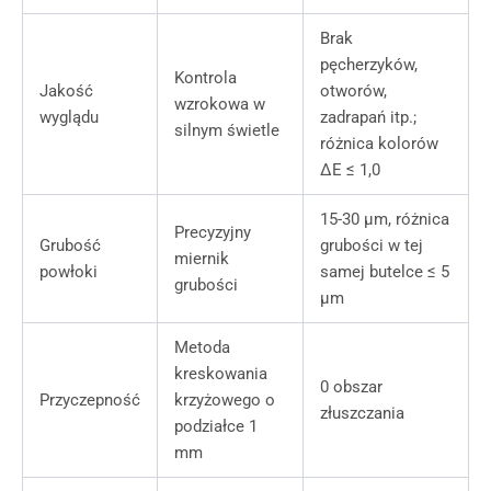
Brak
pęcherzyków,
Kontrola
Jakość
otworów,
wzrokowa w
wyglądu
zadrapań itp.;
silnym świetle
różnica kolorów
ΔE ≤ 1,0
15-30 μm, różnica
Precyzyjny
Grubość
grubości w tej
miernik
powłoki
samej butelce ≤ 5
grubości
μm
Metoda
kreskowania
0 obszar
Przyczepność
krzyżowego o
złuszczania
podziałce 1
mm