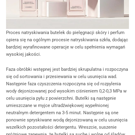
Proces natryskiwania butelek do pielęgnacji skóry i perfum
opiera się na ogólnym procesie natryskiwania szkła, dodając
bardziej wyrafinowane operacje w celu spełnienia wymagań
wysokiej jakości.
Faza obróbki wstępnej jest bardziej skrupulatna i rozpoczyna
się od sortowania i przesiewania w celu usunięcia wad.
Następnie faza czyszczenia rozpoczyna się od rozpylenia
wody dejonizowanej pod wysokim ciśnieniem 0,2-0,3 MPa w
celu usunięcia pyłu z powierzchni. Butelki są następnie
umieszczane w myjce ultradźwiękowej wypełnionej
neutralnym detergentem na 3-5 minut. Następnie są one
ponownie spryskiwane wodą dejonizowaną w celu usunięcia
wszelkich pozostałości detergentu. Wreszcie, suszenie
próżniowe zapewnia, że butelki są suche i wolne od śladów