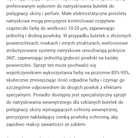
preferowanym wyborem do natryskiwania butelek do
pielęgnacji skóry i perfum. Małe elektrostatyczne pistolety
natryskowe mogą precyzyjnie kontrolować rozpylane
cząsteczki farby do wielkości 10-20 μm, zapewniając
jednolitą i drobną powłokę. W przypadku butelek o złożonych
powierzchniach, rowkach i innych strukturach, wieloosiowe
zrobotyzowane systemy natryskowe umożliwiają pokrycie
360°, zapewniając jednolitą grubość powłoki na każdej
powierzchni. Sprzęt ten może pochwalić się
współczynnikiem wykorzystania farby na poziomie 85%-95%,
skutecznie zmniejszając ilość odpadów farby i czyniąc go
szczególnie odpowiednim do drogich powłok z efektami
specjalnymi. Ponadto dostępny jest specjalistyczny sprzęt
do natryskiwania wewnętrznego dla szklanych butelek do
pielęgnacji skóry wymagających ochrony wewnętrznej,
precyzyjnie nakładający cienką powłokę ochronną, aby
zapobiec reakcji zawartości ze szkłem.