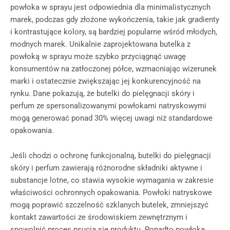
powłoka w sprayu jest odpowiednia dla minimalistycznych
marek, podczas gdy złożone wykończenia, takie jak gradienty
i kontrastujące kolory, są bardziej popularne wśród młodych,
modnych marek. Unikalnie zaprojektowana butelka z
powłoką w sprayu może szybko przyciągnąć uwagę
konsumentów na zatłoczonej półce, wzmacniając wizerunek
marki i ostatecznie zwiększając jej konkurencyjność na
rynku. Dane pokazują, że butelki do pielęgnacji skóry i
perfum ze spersonalizowanymi powłokami natryskowymi
mogą generować ponad 30% więcej uwagi niż standardowe
opakowania.
Jeśli chodzi o ochronę funkcjonalną, butelki do pielęgnacji
skóry i perfum zawierają różnorodne składniki aktywne i
substancje lotne, co stawia wysokie wymagania w zakresie
właściwości ochronnych opakowania. Powłoki natryskowe
mogą poprawić szczelność szklanych butelek, zmniejszyć
kontakt zawartości ze środowiskiem zewnętrznym i
spowolnić proces psucia się produktu. Ponadto powłoka