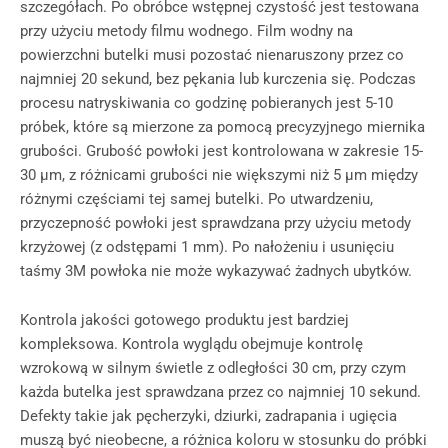
szczegółach. Po obróbce wstępnej czystość jest testowana
przy użyciu metody filmu wodnego. Film wodny na
powierzchni butelki musi pozostać nienaruszony przez co
najmniej 20 sekund, bez pękania lub kurczenia się. Podczas
procesu natryskiwania co godzinę pobieranych jest 5-10
próbek, które są mierzone za pomocą precyzyjnego miernika
grubości. Grubość powłoki jest kontrolowana w zakresie 15-
30 μm, z różnicami grubości nie większymi niż 5 μm między
różnymi częściami tej samej butelki. Po utwardzeniu,
przyczepność powłoki jest sprawdzana przy użyciu metody
krzyżowej (z odstępami 1 mm). Po nałożeniu i usunięciu
taśmy 3M powłoka nie może wykazywać żadnych ubytków.
Kontrola jakości gotowego produktu jest bardziej
kompleksowa. Kontrola wyglądu obejmuje kontrolę
wzrokową w silnym świetle z odległości 30 cm, przy czym
każda butelka jest sprawdzana przez co najmniej 10 sekund.
Defekty takie jak pęcherzyki, dziurki, zadrapania i ugięcia
muszą być nieobecne, a różnica koloru w stosunku do próbki