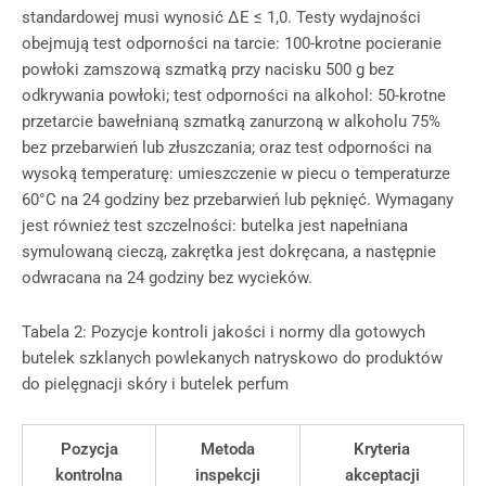
standardowej musi wynosić ΔE ≤ 1,0. Testy wydajności
obejmują test odporności na tarcie: 100-krotne pocieranie
powłoki zamszową szmatką przy nacisku 500 g bez
odkrywania powłoki; test odporności na alkohol: 50-krotne
przetarcie bawełnianą szmatką zanurzoną w alkoholu 75%
bez przebarwień lub złuszczania; oraz test odporności na
wysoką temperaturę: umieszczenie w piecu o temperaturze
60°C na 24 godziny bez przebarwień lub pęknięć. Wymagany
jest również test szczelności: butelka jest napełniana
symulowaną cieczą, zakrętka jest dokręcana, a następnie
odwracana na 24 godziny bez wycieków.
Tabela 2: Pozycje kontroli jakości i normy dla gotowych
butelek szklanych powlekanych natryskowo do produktów
do pielęgnacji skóry i butelek perfum
Pozycja
Metoda
Kryteria
kontrolna
inspekcji
akceptacji