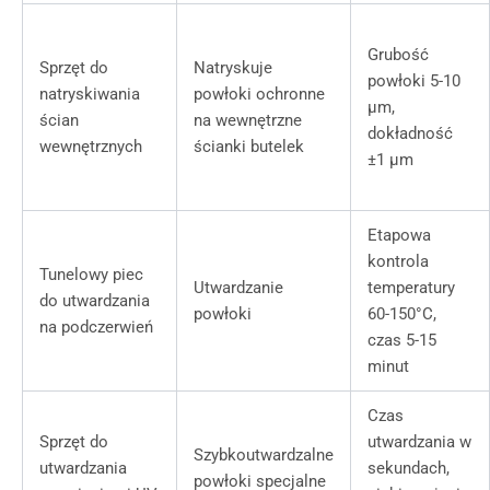
Grubość
Sprzęt do
Natryskuje
powłoki 5-10
natryskiwania
powłoki ochronne
μm,
ścian
na wewnętrzne
dokładność
wewnętrznych
ścianki butelek
±1 μm
Etapowa
kontrola
Tunelowy piec
Utwardzanie
temperatury
do utwardzania
powłoki
60-150°C,
na podczerwień
czas 5-15
minut
Czas
Sprzęt do
utwardzania w
Szybkoutwardzalne
utwardzania
sekundach,
powłoki specjalne