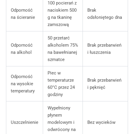
100 pocierań z
Odporność
naciskiem 500
Brak
na ścieranie
g na tkaninę
odsłoniętego dna
zamszową
50 przetarć
Odporność
alkoholem 75%
Brak przebarwień
na alkohol
na bawełnianej
i łuszczenia
szmatce
Piec w
Odporność
temperaturze
Brak przebarwień
na wysokie
60°C przez 24
i pęknięć
temperatury
godziny
Wypełniony
płynem
Uszczelnienie
modelowym i
Bez wycieków
odwrócony na