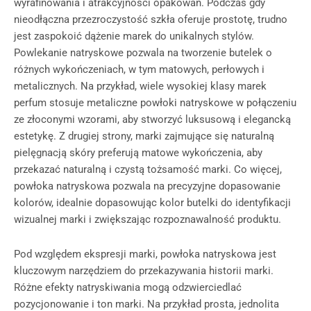
wyrafinowania i atrakcyjności opakowań. Podczas gdy
nieodłączna przezroczystość szkła oferuje prostotę, trudno
jest zaspokoić dążenie marek do unikalnych stylów.
Powlekanie natryskowe pozwala na tworzenie butelek o
różnych wykończeniach, w tym matowych, perłowych i
metalicznych. Na przykład, wiele wysokiej klasy marek
perfum stosuje metaliczne powłoki natryskowe w połączeniu
ze złoconymi wzorami, aby stworzyć luksusową i elegancką
estetykę. Z drugiej strony, marki zajmujące się naturalną
pielęgnacją skóry preferują matowe wykończenia, aby
przekazać naturalną i czystą tożsamość marki. Co więcej,
powłoka natryskowa pozwala na precyzyjne dopasowanie
kolorów, idealnie dopasowując kolor butelki do identyfikacji
wizualnej marki i zwiększając rozpoznawalność produktu.
Pod względem ekspresji marki, powłoka natryskowa jest
kluczowym narzędziem do przekazywania historii marki.
Różne efekty natryskiwania mogą odzwierciedlać
pozycjonowanie i ton marki. Na przykład prosta, jednolita