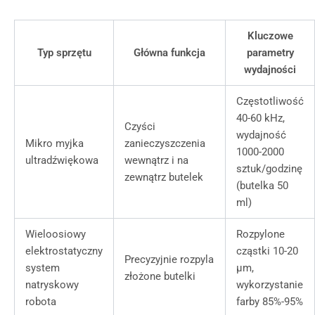
Kluczowe
Typ sprzętu
Główna funkcja
parametry
wydajności
Częstotliwość
40-60 kHz,
Czyści
wydajność
Mikro myjka
zanieczyszczenia
1000-2000
ultradźwiękowa
wewnątrz i na
sztuk/godzinę
zewnątrz butelek
(butelka 50
ml)
Wieloosiowy
Rozpylone
elektrostatyczny
cząstki 10-20
Precyzyjnie rozpyla
system
μm,
złożone butelki
natryskowy
wykorzystanie
robota
farby 85%-95%