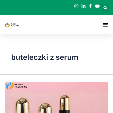
Przejdź
do
treści
buteleczki z serum