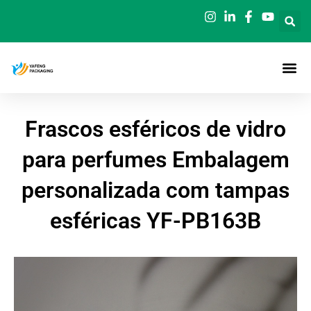
Saltar
para
o
conteúdo
Frascos esféricos de vidro
para perfumes Embalagem
personalizada com tampas
esféricas YF-PB163B