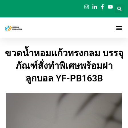
ข้าม
ไป
ยัง
เนื้อหา
ขวดน้ำหอมแก้วทรงกลม บรรจุ
ภัณฑ์สั่งทำพิเศษพร้อมฝา
ลูกบอล YF-PB163B