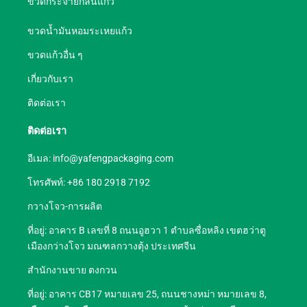
ขวดกระจายกลิ่นแก้ว
ขวดน้ำมันหอมระเหยแก้ว
ขวดแก้วอื่น ๆ
เกี่ยวกับเรา
ติดต่อเรา
ติดต่อเรา
อีเมล:
info@yafengpackaging.com
โทรศัพท์: +86 180 2918 7192
กวางโจว-การผลิต
ที่อยู่: อาคาร B เลขที่ 8 ถนนอูฮวา 1 ตำบลซื่อหลิง เขตฮว่าตู
เมืองกว่างโจว มณฑลกวางตุ้ง ประเทศจีน
สำนักงานขาย ตงกวน
ที่อยู่: อาคาร CB17 หมายเลข 25, ถนนชางหม่า หมายเลข 8,