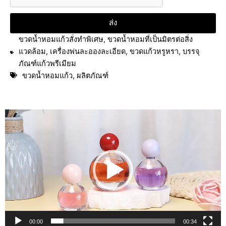
ส่ง
ขวดน้ำหอมแก้วสั่งทำพิเศษ
,
ขวดน้ำหอมที่เป็นมิตรต่อสิ่ง
แวดล้อม
,
เครื่องพ่นละอองละเอียด
,
ขวดแก้วหรูหรา
,
บรรจุ
ภัณฑ์แก้วพรีเมียม
ขวดน้ำหอมแก้ว
,
ผลิตภัณฑ์
ตัว
เล่น
ไฟล์
วิดีโอ
00:00
00:34