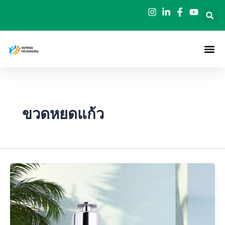
ข้าม
ไป
ยัง
เนื้อหา
ขวดหยดแก้ว