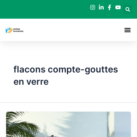
Aller
au
contenu
flacons compte-gouttes
en verre