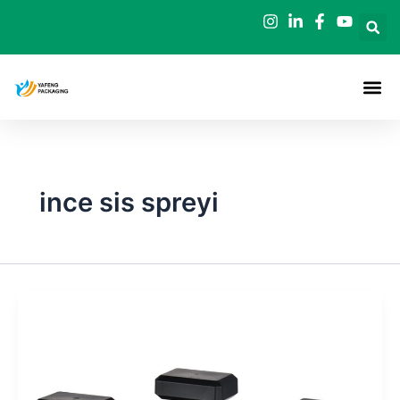
İçeriğe
geç
ince sis spreyi