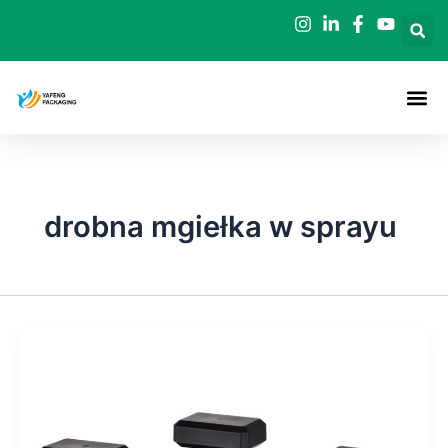
Przejdź
do
treści
drobna mgiełka w sprayu