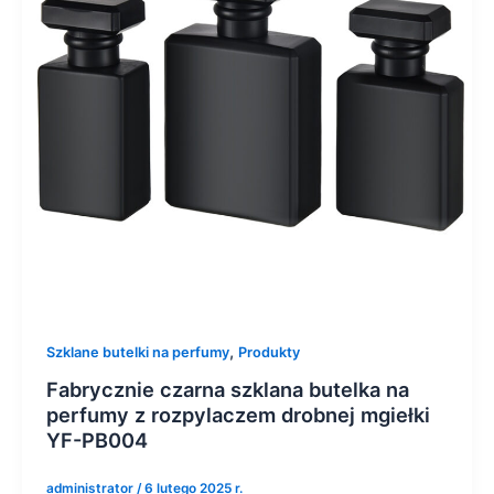
,
Szklane butelki na perfumy
Produkty
Fabrycznie czarna szklana butelka na
perfumy z rozpylaczem drobnej mgiełki
YF-PB004
administrator
/
6 lutego 2025 r.