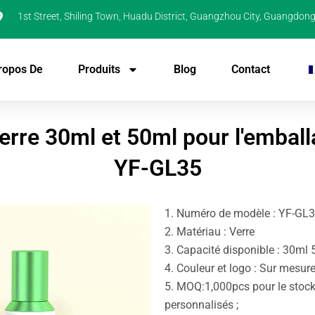
1st Street, Shiling Town, Huadu District, Guangzhou City, Guangdong
ropos De
Produits
Blog
Contact
verre 30ml et 50ml pour l'embal
YF-GL35
1. Numéro de modèle : YF-GL
2. Matériau : Verre
3. Capacité disponible : 30ml
4. Couleur et logo : Sur mesur
5. MOQ:1,000pcs pour le stock 
personnalisés ;