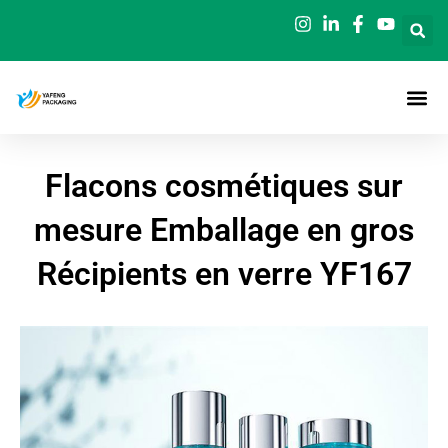
Aller
au
contenu
Flacons cosmétiques sur
mesure Emballage en gros
Récipients en verre YF167