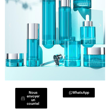
Nous
WhatsApp
envoyer
un
courriel