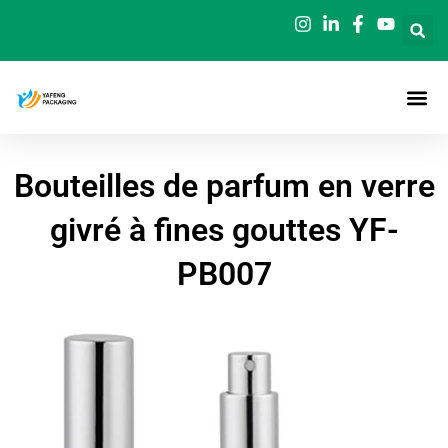
Aller
au
contenu
Bouteilles de parfum en verre
givré à fines gouttes YF-
PB007