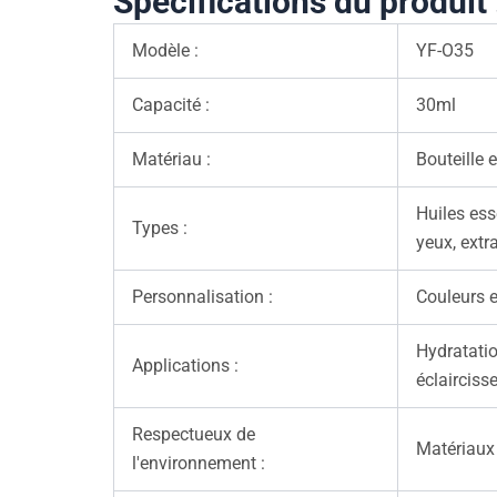
Spécifications du produit 
Modèle :
YF-O35
Capacité :
30ml
Matériau :
Bouteille 
Huiles ess
Types :
yeux, extr
Personnalisation :
Couleurs e
Hydratatio
Applications :
éclairciss
Respectueux de
Matériaux
l'environnement :