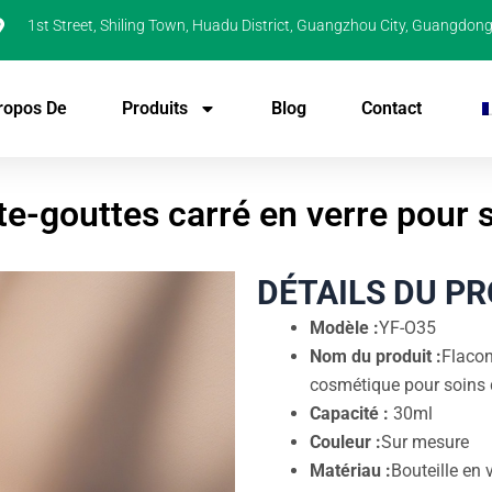
1st Street, Shiling Town, Huadu District, Guangzhou City, Guangdong
ropos De
Produits
Blog
Contact
e-gouttes carré en verre pour 
DÉTAILS DU P
Modèle :
YF-O35
Nom du produit :
Flacon
cosmétique pour soins
Capacité :
30ml
Couleur :
Sur mesure
Matériau :
Bouteille en 