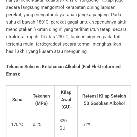
hanya menentukan kualitas transfer langsung - tetapi juga
secara langsung mengontrol kerapatan curing lapisan
perekat, yang mengatur daya tahan jangka panjang. Pada
suhu di bawah 180°C, perekat gagal untuk sepenuhnya aktif,
menciptakan “ikatan dingin” yang terlihat utuh tetapi secara
struktural rapuh. Di atas 230°C, lapisan pigmen pada foil
tertentu mulai terdegradasi secara termal, menghasilkan
hasil akhir yang kusam atau menguning.
Tekanan Suhu vs Ketahanan Alkohol (Foil Elektroformed
Emas):
Kilap
Tekanan
Retensi Kilap Setelah
Suhu
Awal
(MPa)
50 Gosokan Alkohol
(GU)
820
170°C
0.25
51%
GU