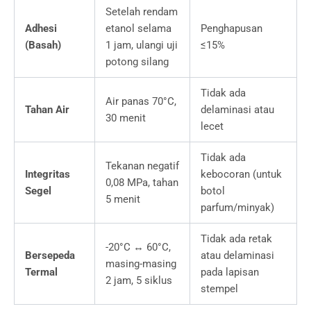
Setelah rendam
Adhesi
etanol selama
Penghapusan
(Basah)
1 jam, ulangi uji
≤15%
potong silang
Tidak ada
Air panas 70°C,
Tahan Air
delaminasi atau
30 menit
lecet
Tidak ada
Tekanan negatif
Integritas
kebocoran (untuk
0,08 MPa, tahan
Segel
botol
5 menit
parfum/minyak)
Tidak ada retak
-20°C ↔ 60°C,
Bersepeda
atau delaminasi
masing-masing
Termal
pada lapisan
2 jam, 5 siklus
stempel