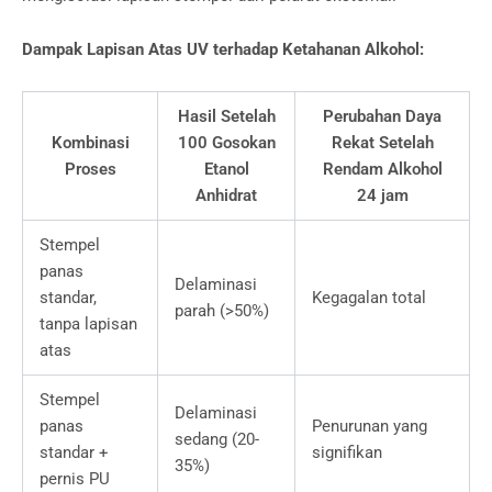
Dampak Lapisan Atas UV terhadap Ketahanan Alkohol:
Hasil Setelah
Perubahan Daya
Kombinasi
100 Gosokan
Rekat Setelah
Proses
Etanol
Rendam Alkohol
Anhidrat
24 jam
Stempel
panas
Delaminasi
standar,
Kegagalan total
parah (>50%)
tanpa lapisan
atas
Stempel
Delaminasi
panas
Penurunan yang
sedang (20-
standar +
signifikan
35%)
pernis PU