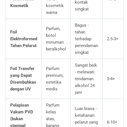
kontak
Kosmetik
kosmetik
singkat
warna
Bagus -
Parfum,
Foil
tahan
botol
Elektroformed
terhadap
2.5-3×
minuman
Tahan Pelarut
perendaman
beralkohol
singkat
Sangat baik
Foil Transfer
Parfum
- melewati
yang Dapat
premium,
rendaman
3-4×
Disembuhkan
estetika
alkohol 24
dengan UV
medis
jam
Pelapisan
Parfum
Luar biasa -
Vakum PVD
kelas
ketahanan
(bukan
atas,
pelarut yang
6-10×
stempel
barang-