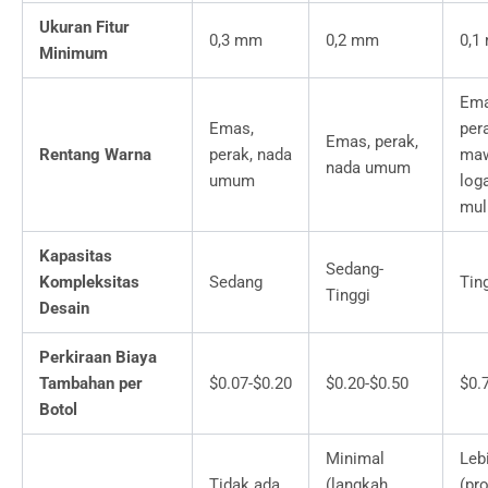
Ukuran Fitur
0,3 mm
0,2 mm
0,1
Minimum
Ema
Emas,
per
Emas, perak,
Rentang Warna
perak, nada
maw
nada umum
umum
log
muli
Kapasitas
Sedang-
Kompleksitas
Sedang
Tin
Tinggi
Desain
Perkiraan Biaya
Tambahan per
$0.07-$0.20
$0.20-$0.50
$0.
Botol
Minimal
Leb
Tidak ada
(langkah
(pr