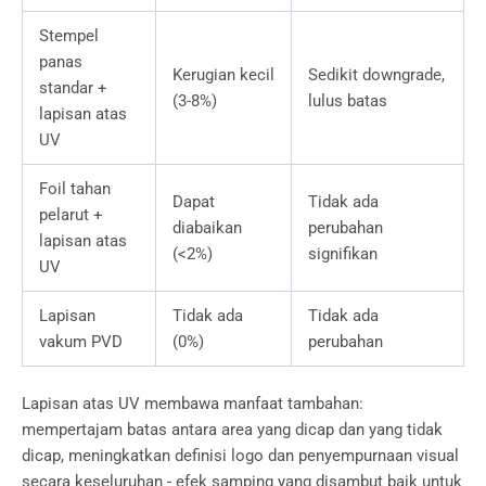
Stempel
panas
Kerugian kecil
Sedikit downgrade,
standar +
(3-8%)
lulus batas
lapisan atas
UV
Foil tahan
Dapat
Tidak ada
pelarut +
diabaikan
perubahan
lapisan atas
(<2%)
signifikan
UV
Lapisan
Tidak ada
Tidak ada
vakum PVD
(0%)
perubahan
Lapisan atas UV membawa manfaat tambahan:
mempertajam batas antara area yang dicap dan yang tidak
dicap, meningkatkan definisi logo dan penyempurnaan visual
secara keseluruhan - efek samping yang disambut baik untuk