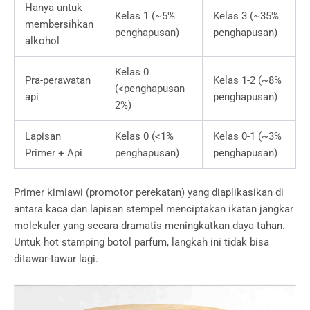
Hanya untuk
Kelas 1 (~5%
Kelas 3 (~35%
membersihkan
penghapusan)
penghapusan)
alkohol
Kelas 0
Pra-perawatan
Kelas 1-2 (~8%
(<penghapusan
api
penghapusan)
2%)
Lapisan
Kelas 0 (<1%
Kelas 0-1 (~3%
Primer + Api
penghapusan)
penghapusan)
Primer kimiawi (promotor perekatan) yang diaplikasikan di
antara kaca dan lapisan stempel menciptakan ikatan jangkar
molekuler yang secara dramatis meningkatkan daya tahan.
Untuk hot stamping botol parfum, langkah ini tidak bisa
ditawar-tawar lagi.