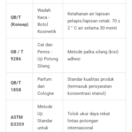
Wadah
Ketahanan air lapisan
QB/T
Kaca -
pelapis/lapisan cetak: 70 ±
(Konsep)
Botol
2 ° C air selama 30 menit
Kosmetik
Cat dan
GB / T
Pernis -
Metode palka silang (kisi)
9286
Uji Potong
adhesi
Silang
Parfum
Standar kualitas produk
QB/T
dan
(termasuk persyaratan
1858
Cologne
konsentrasi etanol)
Metode
Uji
Tolok ukur daya rekat
ASTM
Standar
lintas potongan
D3359
untuk
internasional