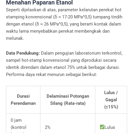
Menahan Paparan Etanol
Seperti dijelaskan di atas, parameter kelarutan perekat hot
stamping konvensional (δ ≈ 17-20 MPa^0,5) tumpang tindih
dengan etanol (δ ≈ 26 MPa^0,5), yang berarti kontak dalam
waktu lama menyebabkan perekat membengkak dan
melunak.
Data Pendukung:
Dalam pengujian laboratorium terkontrol,
sampel hot-stamp konvensional yang diproduksi secara
identik direndam dalam etanol 75% untuk berbagai durasi.
Performa daya rekat menurun sebagai berikut:
Lulus /
Durasi
Delaminasi Potongan
Gagal
Perendaman
Silang (Rata-rata)
(≤15%)
0 jam
(kontrol
2%
Lulus