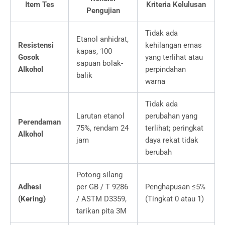
Item Tes
Kriteria Kelulusan
Pengujian
Tidak ada
Etanol anhidrat,
Resistensi
kehilangan emas
kapas, 100
Gosok
yang terlihat atau
sapuan bolak-
Alkohol
perpindahan
balik
warna
Tidak ada
Larutan etanol
perubahan yang
Perendaman
75%, rendam 24
terlihat; peringkat
Alkohol
jam
daya rekat tidak
berubah
Potong silang
Adhesi
per GB / T 9286
Penghapusan ≤5%
(Kering)
/ ASTM D3359,
(Tingkat 0 atau 1)
tarikan pita 3M