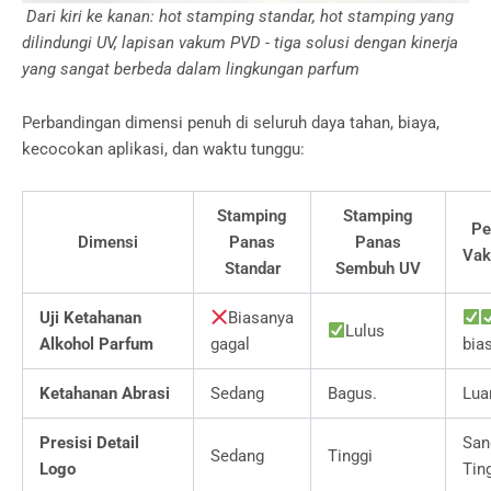
Dari kiri ke kanan: hot stamping standar, hot stamping yang
dilindungi UV, lapisan vakum PVD - tiga solusi dengan kinerja
yang sangat berbeda dalam lingkungan parfum
Perbandingan dimensi penuh di seluruh daya tahan, biaya,
kecocokan aplikasi, dan waktu tunggu:
Stamping
Stamping
Pe
Dimensi
Panas
Panas
Va
Standar
Sembuh UV
Uji Ketahanan
Biasanya
Lulus
Alkohol Parfum
gagal
bia
Ketahanan Abrasi
Sedang
Bagus.
Lua
Presisi Detail
San
Sedang
Tinggi
Logo
Tin