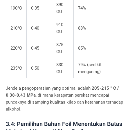
890
190°C
0.35
74%
GU
910
210°C
0.40
88%
GU
875
220°C
0.45
85%
GU
830
79% (sedikit
235°C
0.50
GU
menguning)
Jendela pengoperasian yang optimal adalah
205-215 ° C /
0,38-0,43 MPa
, di mana kerapatan perekat mencapai
puncaknya di samping kualitas kilap dan ketahanan terhadap
alkohol.
3.4: Pemilihan Bahan Foil Menentukan Batas