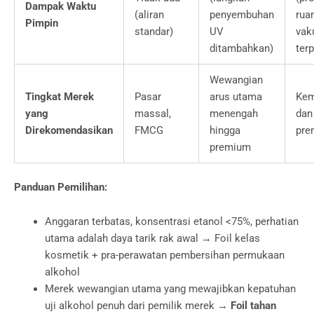
Dampak Waktu
(aliran
penyembuhan
rua
Pimpin
standar)
UV
vak
ditambahkan)
terp
Wewangian
Tingkat Merek
Pasar
arus utama
Ke
yang
massal,
menengah
dan 
Direkomendasikan
FMCG
hingga
pre
premium
Panduan Pemilihan:
Anggaran terbatas, konsentrasi etanol <75%, perhatian
utama adalah daya tarik rak awal → Foil kelas
kosmetik + pra-perawatan pembersihan permukaan
alkohol
Merek wewangian utama yang mewajibkan kepatuhan
uji alkohol penuh dari pemilik merek →
Foil tahan