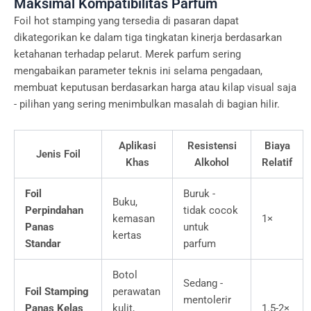
Maksimal Kompatibilitas Parfum
Foil hot stamping yang tersedia di pasaran dapat
dikategorikan ke dalam tiga tingkatan kinerja berdasarkan
ketahanan terhadap pelarut. Merek parfum sering
mengabaikan parameter teknis ini selama pengadaan,
membuat keputusan berdasarkan harga atau kilap visual saja
- pilihan yang sering menimbulkan masalah di bagian hilir.
Aplikasi
Resistensi
Biaya
Jenis Foil
Khas
Alkohol
Relatif
Foil
Buruk -
Buku,
Perpindahan
tidak cocok
kemasan
1×
Panas
untuk
kertas
Standar
parfum
Botol
Sedang -
Foil Stamping
perawatan
mentolerir
Panas Kelas
kulit,
1.5-2×