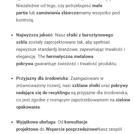
Niezależnie od tego, czy potrzebujesz
małe
partie
lub
zamówienia zbiorcze
mamy wszystko pod
kontrolą.
Najwyższa jakość
: Nasz
słoiki z bursztynowego
szkła
zostały zaprojektowane tak, aby spełniać
najwyższe standardy branżowe, zapewniając trwałość i
elegancję. The
hermetyczna metalowa
pokrywa
gwarantuje świeżość i trwałość produktu.
Przyjazny dla środowiska
: Zaangażowani w
zrównoważony rozwój, nasi
szklane słoiki
oraz
pokrywy
nadające się do recyklingu
są przyjazne dla środowiska,
co jest zgodne z rosnącym zapotrzebowaniem na
zielone
opakowania
.
Wyjątkowa obsługa
: Od
konsultacje
projektowe
do
Wsparcie posprzedażowe
Nasz zespół