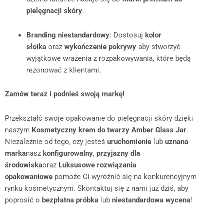
pielęgnacji skóry
.
Branding niestandardowy
: Dostosuj
kolor
słoika
oraz
wykończenie pokrywy
aby stworzyć
wyjątkowe wrażenia z rozpakowywania, które będą
rezonować z klientami.
Zamów teraz i podnieś swoją markę!
Przekształć swoje opakowanie do pielęgnacji skóry dzięki
naszym
Kosmetyczny krem do twarzy Amber Glass Jar
.
Niezależnie od tego, czy jesteś
uruchomienie
lub
uznana
marka
nasz
konfigurowalny
,
przyjazny dla
środowiska
oraz
Luksusowe rozwiązania
opakowaniowe
pomoże Ci wyróżnić się na konkurencyjnym
rynku kosmetycznym. Skontaktuj się z nami już dziś, aby
poprosić o
bezpłatna próbka
lub
niestandardowa wycena
!