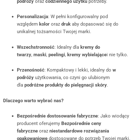
podróży
oraz
codziennego użytku
potrzeby.
Personalizacja
: W pełni konfigurowalny pod
względem
kolor
oraz
druk
aby dopasować się do
unikalnej tożsamości Twojej marki.
Wszechstronność
: Idealny dla
kremy do
twarzy
,
maski
,
peelingi
,
kremy wybielające
i nie tylko.
Przenośność
: Kompaktowy i lekki, idealny do
w
podróży
użytkowania, co czyni go ulubionym
dla
podróżne produkty do pielęgnacji skóry
.
Dlaczego warto wybrać nas?
Bezpośrednie dostosowanie fabryczne
: Jako wiodący
producent oferujemy
Bezpośrednie ceny
fabryczne
oraz
niestandardowe rozwiązania
opakowaniowe
dostosowane do potrzeb Twojej marki.