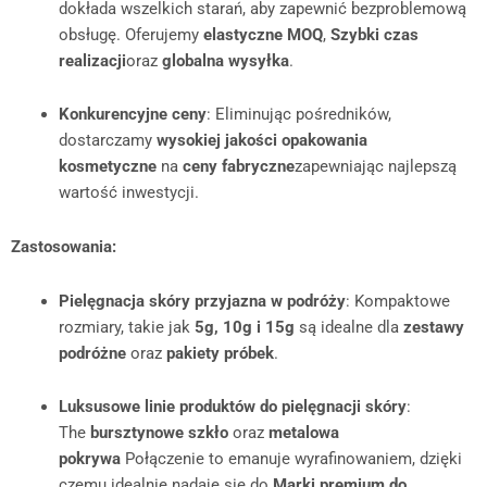
dokłada wszelkich starań, aby zapewnić bezproblemową
obsługę. Oferujemy
elastyczne MOQ
,
Szybki czas
realizacji
oraz
globalna wysyłka
.
Konkurencyjne ceny
: Eliminując pośredników,
dostarczamy
wysokiej jakości opakowania
kosmetyczne
na
ceny fabryczne
zapewniając najlepszą
wartość inwestycji.
Zastosowania:
Pielęgnacja skóry przyjazna w podróży
: Kompaktowe
rozmiary, takie jak
5g, 10g i 15g
są idealne dla
zestawy
podróżne
oraz
pakiety próbek
.
Luksusowe linie produktów do pielęgnacji skóry
:
The
bursztynowe szkło
oraz
metalowa
pokrywa
Połączenie to emanuje wyrafinowaniem, dzięki
czemu idealnie nadaje się do
Marki premium do