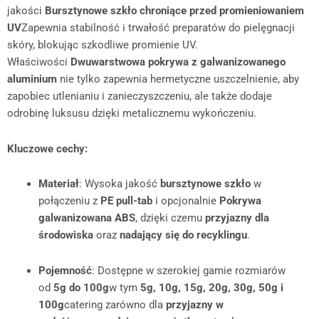
jakości
Bursztynowe szkło chroniące przed promieniowaniem
UV
Zapewnia stabilność i trwałość preparatów do pielęgnacji
skóry, blokując szkodliwe promienie UV.
Właściwości
Dwuwarstwowa pokrywa z galwanizowanego
aluminium
nie tylko zapewnia hermetyczne uszczelnienie, aby
zapobiec utlenianiu i zanieczyszczeniu, ale także dodaje
odrobinę luksusu dzięki metalicznemu wykończeniu.
Kluczowe cechy:
Materiał
: Wysoka jakość
bursztynowe szkło
w
połączeniu z
PE pull-tab
i opcjonalnie
Pokrywa
galwanizowana ABS
, dzięki czemu
przyjazny dla
środowiska
oraz
nadający się do recyklingu
.
Pojemność
: Dostępne w szerokiej gamie rozmiarów
od
5g do 100g
w tym
5g, 10g, 15g, 20g, 30g, 50g i
100g
catering zarówno dla
przyjazny w