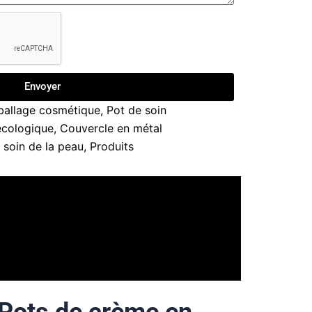
Envoyer
allage cosmétique
,
Pot de soin
écologique
,
Couvercle en métal
e soin de la peau
,
Produits
Pots de crème en