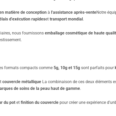
 en matière de conception
à
l'assistance après-vente
Notre équi
élais d'exécution rapides
et
transport mondial
.
diaires, nous fournissons
emballage cosmétique de haute quali
vestissement.
Des formats compacts comme
5g, 10g et 15g
sont parfaits pour
t
couvercle métallique
La combinaison de ces deux éléments est 
arques de soins de la peau haut de gamme
.
ur du pot
et
finition du couvercle
pour créer une expérience d'un