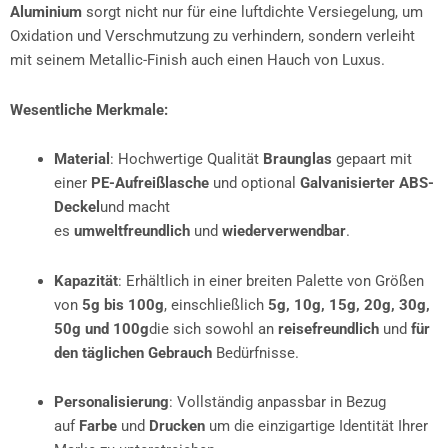
Aluminium
sorgt nicht nur für eine luftdichte Versiegelung, um
Oxidation und Verschmutzung zu verhindern, sondern verleiht
mit seinem Metallic-Finish auch einen Hauch von Luxus.
Wesentliche Merkmale:
Material
: Hochwertige Qualität
Braunglas
gepaart mit
einer
PE-Aufreißlasche
und optional
Galvanisierter ABS-
Deckel
und macht
es
umweltfreundlich
und
wiederverwendbar
.
Kapazität
: Erhältlich in einer breiten Palette von Größen
von
5g bis 100g
, einschließlich
5g, 10g, 15g, 20g, 30g,
50g und 100g
die sich sowohl an
reisefreundlich
und
für
den täglichen Gebrauch
Bedürfnisse.
Personalisierung
: Vollständig anpassbar in Bezug
auf
Farbe
und
Drucken
um die einzigartige Identität Ihrer