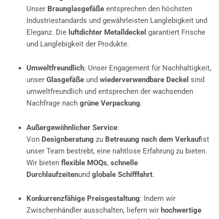
Unser
Braunglasgefäße
entsprechen den höchsten
Industriestandards und gewährleisten Langlebigkeit und
Eleganz. Die
luftdichter Metalldeckel
garantiert Frische
und Langlebigkeit der Produkte.
Umweltfreundlich
: Unser Engagement für Nachhaltigkeit,
unser
Glasgefäße
und
wiederverwendbare Deckel
sind
umweltfreundlich und entsprechen der wachsenden
Nachfrage nach
grüne Verpackung
.
Außergewöhnlicher Service
:
Von
Designberatung
zu
Betreuung nach dem Verkauf
ist
unser Team bestrebt, eine nahtlose Erfahrung zu bieten.
Wir bieten
flexible MOQs
,
schnelle
Durchlaufzeiten
und
globale Schifffahrt
.
Konkurrenzfähige Preisgestaltung
: Indem wir
Zwischenhändler ausschalten, liefern wir
hochwertige