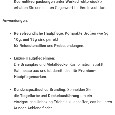
Kosmetikverpackungen
unter
Werksdirektpreise
So
erhalten Sie den besten Gegenwert für Ihre Investition.
Anwendungen:
Reisefreundliche Hautpflege
: Kompakte Größen wie
5g,
10g, und 15g
sind perfekt
für
Reiseutensilien
und
Probesendungen
.
Luxus-Hautpflegelinien
:
Die
Braunglas
und
Metalldeckel
Kombination strahlt
Raffinesse aus und ist damit ideal für
Premium-
Hautpflegemarken
.
Kundenspezifisches Branding
: Schneiden Sie
die
Tiegelfarbe
und
Deckelausführung
um ein
einzigartiges Unboxing-Erlebnis zu schaffen, das bei Ihren
Kunden Anklang findet.