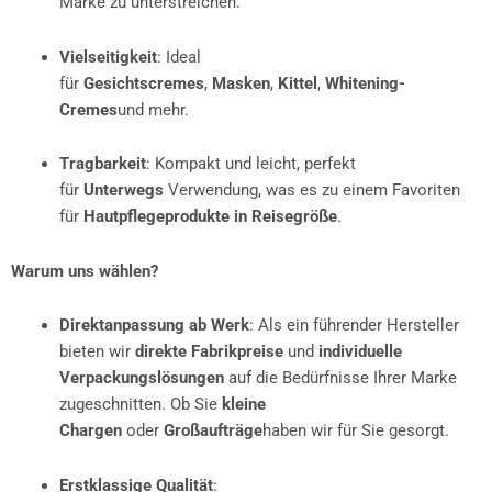
Marke zu unterstreichen.
Vielseitigkeit
: Ideal
für
Gesichtscremes
,
Masken
,
Kittel
,
Whitening-
Cremes
und mehr.
Tragbarkeit
: Kompakt und leicht, perfekt
für
Unterwegs
Verwendung, was es zu einem Favoriten
für
Hautpflegeprodukte in Reisegröße
.
Warum uns wählen?
Direktanpassung ab Werk
: Als ein führender Hersteller
bieten wir
direkte Fabrikpreise
und
individuelle
Verpackungslösungen
auf die Bedürfnisse Ihrer Marke
zugeschnitten. Ob Sie
kleine
Chargen
oder
Großaufträge
haben wir für Sie gesorgt.
Erstklassige Qualität
: