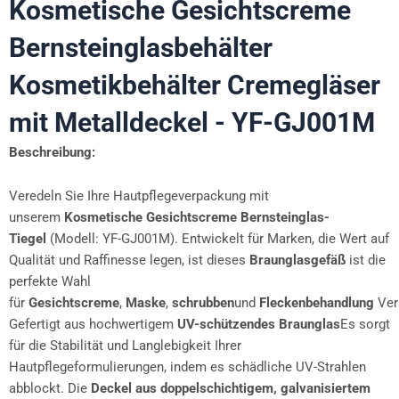
Kosmetische Gesichtscreme
Bernsteinglasbehälter
Kosmetikbehälter Cremegläser
mit Metalldeckel - YF-GJ001M
Beschreibung:
Veredeln Sie Ihre Hautpflegeverpackung mit
unserem
Kosmetische Gesichtscreme Bernsteinglas-
Tiegel
(Modell: YF-GJ001M). Entwickelt für Marken, die Wert auf
Qualität und Raffinesse legen, ist dieses
Braunglasgefäß
ist die
perfekte Wahl
für
Gesichtscreme
,
Maske
,
schrubben
und
Fleckenbehandlung
Ver
Gefertigt aus hochwertigem
UV-schützendes Braunglas
Es sorgt
für die Stabilität und Langlebigkeit Ihrer
Hautpflegeformulierungen, indem es schädliche UV-Strahlen
abblockt. Die
Deckel aus doppelschichtigem, galvanisiertem