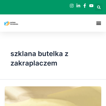
Przejdź
do
treści
szklana butelka z
zakraplaczem